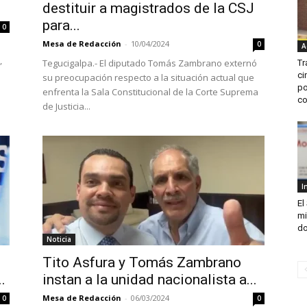
destituir a magistrados de la CSJ
para...
0
Mesa de Redacción
-
10/04/2024
0
A
,
Tegucigalpa.- El diputado Tomás Zambrano externó
Tr
ci
su preocupación respecto a la situación actual que
po
enfrenta la Sala Constitucional de la Corte Suprema
co
de Justicia...
I
El
mi
do
Noticia
Tito Asfura y Tomás Zambrano
.
instan a la unidad nacionalista a...
Mesa de Redacción
-
06/03/2024
0
0