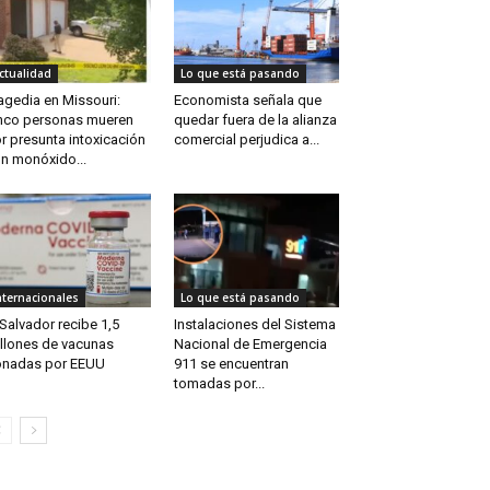
ctualidad
Lo que está pasando
agedia en Missouri:
Economista señala que
nco personas mueren
quedar fuera de la alianza
r presunta intoxicación
comercial perjudica a...
n monóxido...
nternacionales
Lo que está pasando
 Salvador recibe 1,5
Instalaciones del Sistema
llones de vacunas
Nacional de Emergencia
nadas por EEUU
911 se encuentran
tomadas por...