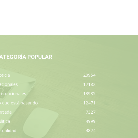
ATEGORÍA POPULAR
ticia
20954
acionales
17182
ternacionales
13935
o que está pasando
12471
ortada
7327
lítica
4999
tualidad
4874