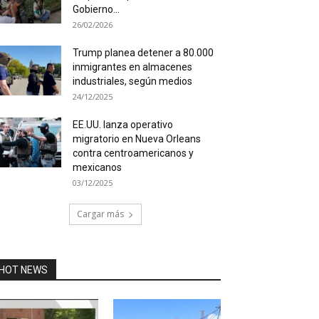
Gobierno...
26/02/2026
Trump planea detener a 80.000
inmigrantes en almacenes
industriales, según medios
24/12/2025
EE.UU. lanza operativo
migratorio en Nueva Orleans
contra centroamericanos y
mexicanos
03/12/2025
Cargar más
HOT NEWS