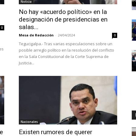
Noticia
No hay «acuerdo político» en la
designación de presidencias en
salas...
0
Mesa de Redacción
-
24/04/2024
0
Tegucigalpa.- Tras varias especulaciones sobre un
es
posible arreglo político en la resolución del conflicto
en la Sala Constitucional de la Corte Suprema de
Justicia...
Nacionales
e
Existen rumores de querer