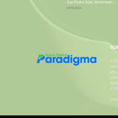
San Pedro Sula: decomisan...
08/08/2026
SO
El D
cons
alto
sobre
Boul
3303
Cont