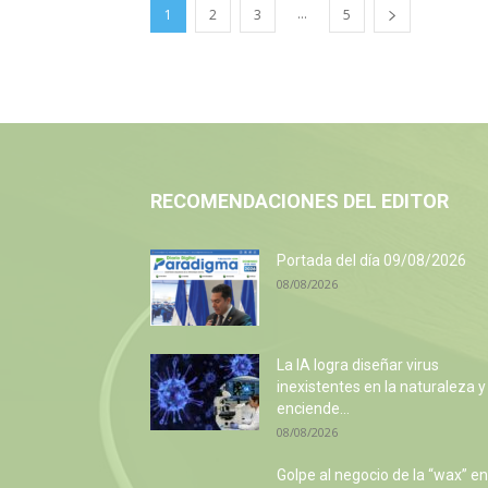
...
1
2
3
5
RECOMENDACIONES DEL EDITOR
Portada del día 09/08/2026
08/08/2026
La IA logra diseñar virus
inexistentes en la naturaleza y
enciende...
08/08/2026
Golpe al negocio de la “wax” en