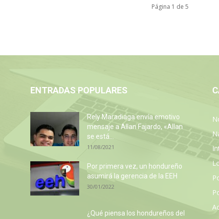
Página 1 de 5
ENTRADAS POPULARES
C
Rely Maradiaga envía emotivo
No
mensaje a Allan Fajardo, «Allan
N
se está...
11/08/2021
In
L
Por primera vez, un hondureño
asumirá la gerencia de la EEH
P
30/01/2022
Po
Ac
¿Qué piensa los hondureños del