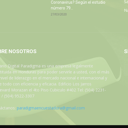
Sa
Coronavirus? Según el estudio
número 79...
N
27/03/2020
BRE NOSOTROS
S
iario Digital Paradigma es una empresa legalmente
tituida en Honduras para poder servirle a usted, con el más
 nivel de liderazgo en el mercado nacional e internacional y
 todo con eficiencia y eficacia. Edificio Los Jarros
evard Morazan el 4to Piso Cubiculo #402 Tel: (504) 2231-
 / (504) 9522-3307
áctanos:
paradigmaencuestadora@gmail.com