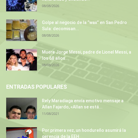
08/08/2026
Golpe al negocio de la “wax” en San Pedro
Sula: decomisan...
08/08/2026
Muere Jorge Messi, padre de Lionel Messi, a
los 68 años...
08/08/2026
ENTRADAS POPULARES
Rely Maradiaga envía emotivo mensaje a
Allan Fajardo, «Allan se está...
11/08/2021
Por primera vez, un hondureño asumirá la
gerencia de la EEH