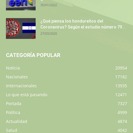
30/01/2022
¿Qué piensa los hondureños del
Coronavirus? Según el estudio número 79...
27/03/2020
CATEGORÍA POPULAR
Noticia
20954
Nacionales
17182
Internacionales
13935
Lo que está pasando
12471
Portada
7327
Política
4999
Actualidad
4874
Salud
4042