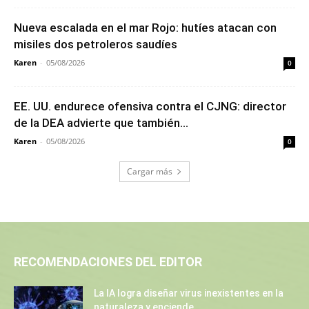
Nueva escalada en el mar Rojo: hutíes atacan con
misiles dos petroleros saudíes
Karen
-
05/08/2026
0
EE. UU. endurece ofensiva contra el CJNG: director
de la DEA advierte que también...
Karen
-
05/08/2026
0
Cargar más
RECOMENDACIONES DEL EDITOR
La IA logra diseñar virus inexistentes en la
naturaleza y enciende...