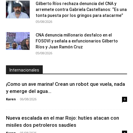
Gilberto Ríos rechaza denuncia del CNA y
arremete contra Gabriela Castellanos: “Es una
tonta puesta por los gringos para atacarme”
05/08/2026
CNA denuncia millonario desfalco en el
FOSOVI y señala a exfuncionarios Gilberto
Ríos y Juan Ramón Cruz
05/08/2026
Internacionales
¡Como un ave marina! Crean un robot que vuela, nada
y emerge del agua...
Karen
-
06/08/2026
0
Nueva escalada en el mar Rojo: hutíes atacan con
misiles dos petroleros saudíes
Karen
-
05/08/2026
0