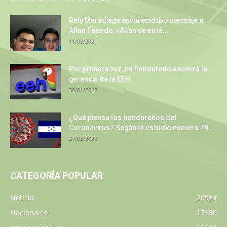
Rely Maradiaga envía emotivo mensaje a
Allan Fajardo, «Allan se está...
11/08/2021
Por primera vez, un hondureño asumirá la
gerencia de la EEH
30/01/2022
¿Qué piensa los hondureños del
Coronavirus? Según el estudio número 79...
27/03/2020
CATEGORÍA POPULAR
Noticia
20954
Nacionales
17180