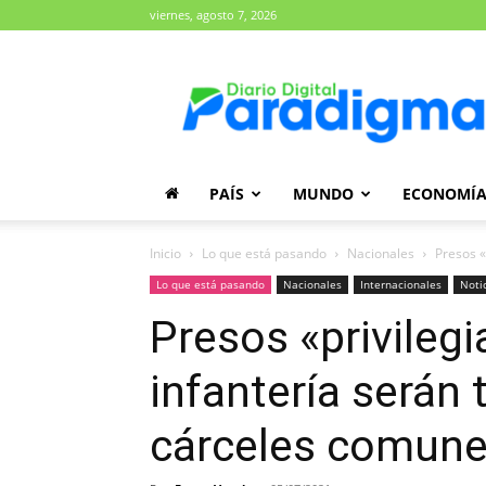
viernes, agosto 7, 2026
Diario
Paradigma
PAÍS
MUNDO
ECONOMÍ
Inicio
Lo que está pasando
Nacionales
Presos «
Lo que está pasando
Nacionales
Internacionales
Noti
Presos «privilegi
infantería serán 
cárceles comun