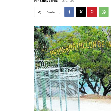
Por
Fanny Varela
-
05/07/2021
Cuota