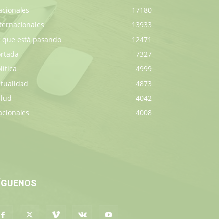
acionales
17180
ternacionales
13933
o que está pasando
12471
ortada
7327
lítica
4999
ctualidad
4873
alud
4042
acionales
4008
ÍGUENOS