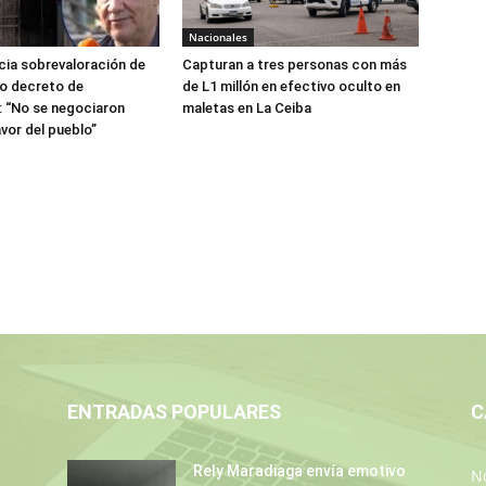
Nacionales
ia sobrevaloración de
Capturan a tres personas con más
jo decreto de
de L1 millón en efectivo oculto en
 “No se negociaron
maletas en La Ceiba
avor del pueblo”
ENTRADAS POPULARES
C
Rely Maradiaga envía emotivo
No