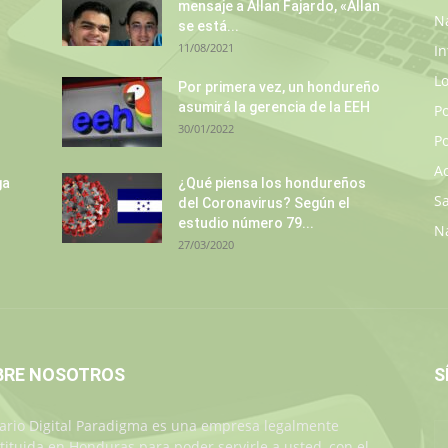
mensaje a Allan Fajardo, «Allan
N
se está...
11/08/2021
In
L
Por primera vez, un hondureño
asumirá la gerencia de la EEH
P
30/01/2022
Po
A
ga
¿Qué piensa los hondureños
S
del Coronavirus? Según el
estudio número 79...
N
27/03/2020
BRE NOSOTROS
S
iario Digital Paradigma es una empresa legalmente
tituida en Honduras para poder servirle a usted, con el