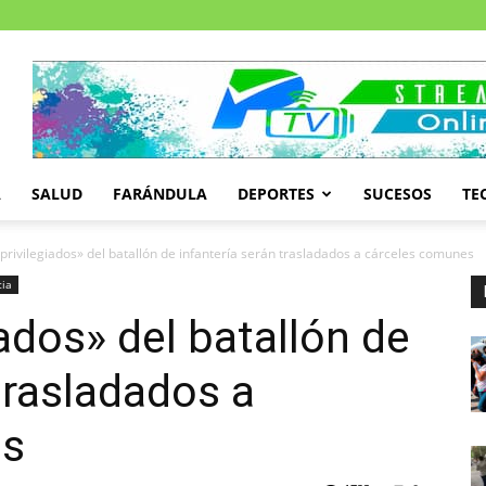
A
SALUD
FARÁNDULA
DEPORTES
SUCESOS
TE
privilegiados» del batallón de infantería serán trasladados a cárceles comunes
cia
ados» del batallón de
trasladados a
es