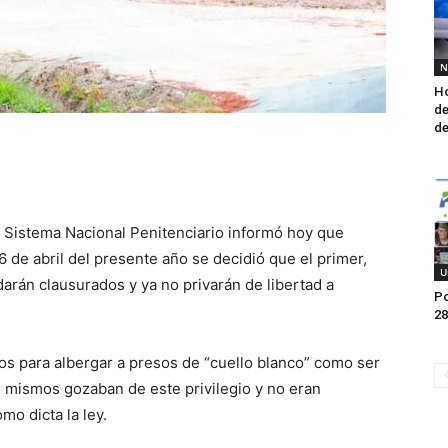
N
Ho
de
de
 Sistema Nacional Penitenciario informó hoy que
 de abril del presente año se decidió que el primer,
U
darán clausurados y ya no privarán de libertad a
Po
28
dos para albergar a presos de “cuello blanco” como ser
Los mismos gozaban de este privilegio y no eran
mo dicta la ley.