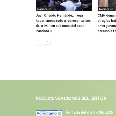
Nacionales
Nacionales
Juan Orlando Hernández niega
CMH denunc
haber amenazado a representantes
cirugías ba
de la PGR en audiencia del caso
emergencia:
Pandora II
precios a f
RECOMENDACIONES DEL EDITOR
Portada del día 07/08/2026