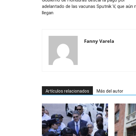
Gobierno de Honduras descarta pago por
adelantado de las vacunas Sputnik V, que aún 
llegan
Fanny Varela
Artículos relacionados
Más del autor