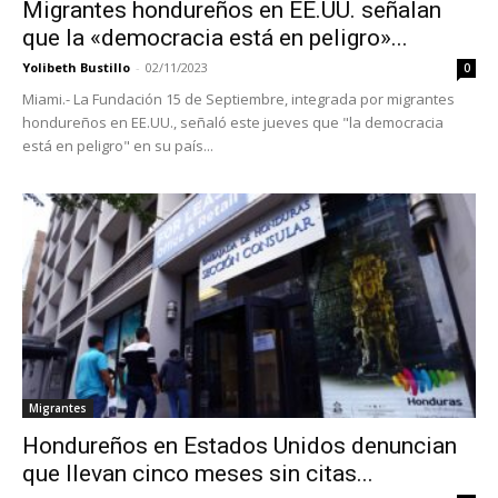
Migrantes hondureños en EE.UU. señalan
que la «democracia está en peligro»...
Yolibeth Bustillo
-
02/11/2023
0
Miami.- La Fundación 15 de Septiembre, integrada por migrantes
hondureños en EE.UU., señaló este jueves que "la democracia
está en peligro" en su país...
Migrantes
Hondureños en Estados Unidos denuncian
que llevan cinco meses sin citas...