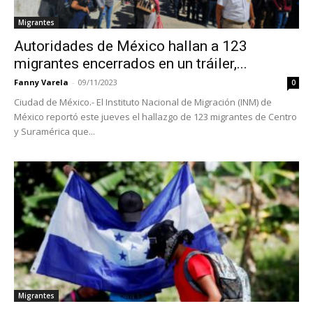
Migrantes
Autoridades de México hallan a 123
migrantes encerrados en un tráiler,...
Fanny Varela
-
09/11/2023
0
Ciudad de México.- El Instituto Nacional de Migración (INM) de
México reportó este jueves el hallazgo de 123 migrantes de Centro
y Suramérica que...
Migrantes