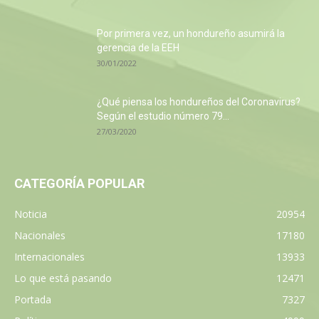
Por primera vez, un hondureño asumirá la
gerencia de la EEH
30/01/2022
¿Qué piensa los hondureños del Coronavirus?
Según el estudio número 79...
27/03/2020
CATEGORÍA POPULAR
Noticia
20954
Nacionales
17180
Internacionales
13933
Lo que está pasando
12471
Portada
7327