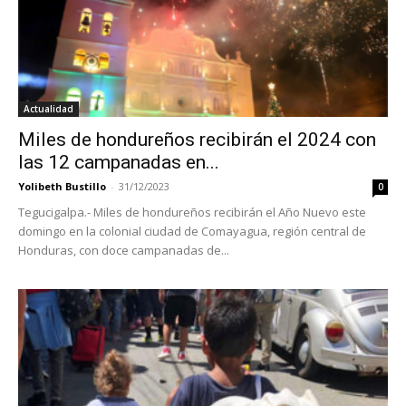
Actualidad
Miles de hondureños recibirán el 2024 con
las 12 campanadas en...
Yolibeth Bustillo
-
31/12/2023
0
Tegucigalpa.- Miles de hondureños recibirán el Año Nuevo este
domingo en la colonial ciudad de Comayagua, región central de
Honduras, con doce campanadas de...