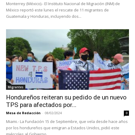
Monterrey (México).- El Instituto Nacional de Migración (INM) de
México reportó este lunes el rescate de 11 migrantes de
Guatemala y Honduras, incluyendo dos...
Migrantes
Hondureños reiteran su pedido de un nuevo
TPS para afectados por...
Mesa de Redacción
-
08/02/2024
0
Miami.- La Fundación 15 de Septiembre, que vela desde hace años
por los hondureños que emigran a Estados Unidos, pidió este
miércoles al Gobierno...