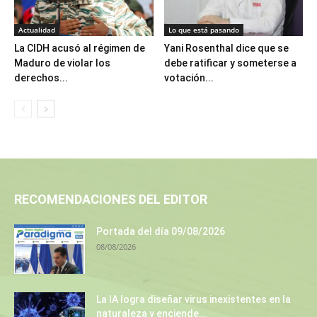
Actualidad
Lo que está pasando
La CIDH acusó al régimen de
Yani Rosenthal dice que se
Maduro de violar los
debe ratificar y someterse a
derechos...
votación...
RECOMENDACIONES DEL EDITOR
Portada del día 09/08/2026
08/08/2026
La IA logra diseñar virus inexistentes en la
naturaleza y enciende...