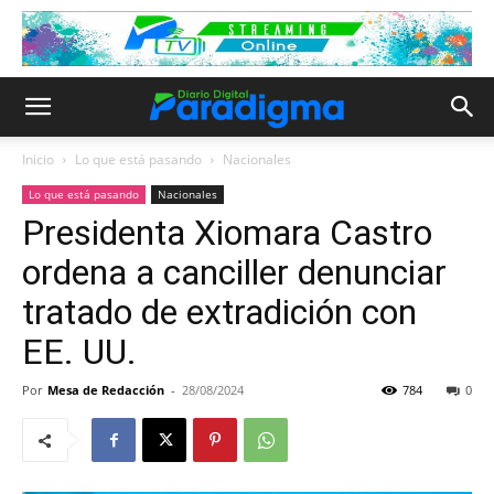
Inicio
Lo que está pasando
Nacionales
Lo que está pasando
Nacionales
Presidenta Xiomara Castro
ordena a canciller denunciar
tratado de extradición con
EE. UU.
Por
Mesa de Redacción
-
28/08/2024
784
0