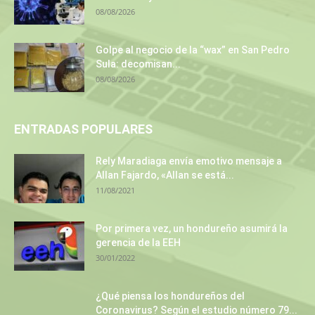
08/08/2026
Golpe al negocio de la “wax” en San Pedro
Sula: decomisan...
08/08/2026
ENTRADAS POPULARES
Rely Maradiaga envía emotivo mensaje a
Allan Fajardo, «Allan se está...
11/08/2021
Por primera vez, un hondureño asumirá la
gerencia de la EEH
30/01/2022
¿Qué piensa los hondureños del
Coronavirus? Según el estudio número 79...