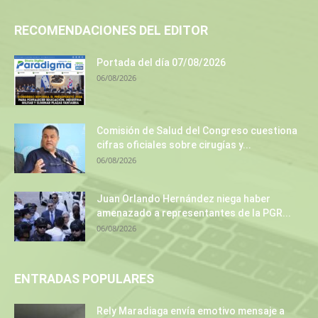
RECOMENDACIONES DEL EDITOR
Portada del día 07/08/2026
06/08/2026
Comisión de Salud del Congreso cuestiona
cifras oficiales sobre cirugías y...
06/08/2026
Juan Orlando Hernández niega haber
amenazado a representantes de la PGR...
06/08/2026
ENTRADAS POPULARES
Rely Maradiaga envía emotivo mensaje a