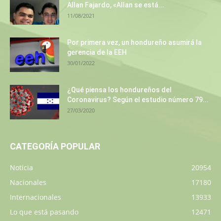
Allan Fajardo, «Allan se está...
11/08/2021
Por primera vez, un hondureño asumirá la
gerencia de la EEH
30/01/2022
¿Qué piensa los hondureños del
Coronavirus? Según el estudio número 79...
27/03/2020
CATEGORÍA POPULAR
Noticia
20954
Nacionales
17180
Internacionales
13933
Lo que está pasando
12471