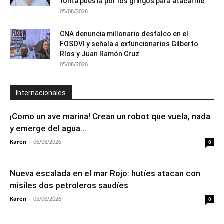
tonta puesta por los gringos para atacarme”
05/08/2026
CNA denuncia millonario desfalco en el
FOSOVI y señala a exfuncionarios Gilberto
Ríos y Juan Ramón Cruz
05/08/2026
Internacionales
¡Como un ave marina! Crean un robot que vuela, nada
y emerge del agua...
Karen
-
06/08/2026
0
Nueva escalada en el mar Rojo: hutíes atacan con
misiles dos petroleros saudíes
Karen
-
05/08/2026
0