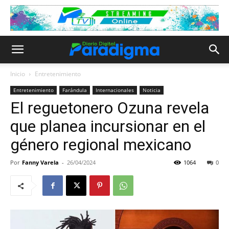
Inicio
Entretenimiento
Entretenimiento
Farándula
Internacionales
Noticia
El reguetonero Ozuna revela
que planea incursionar en el
género regional mexicano
Por
Fanny Varela
-
26/04/2024
1064
0