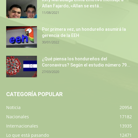
Allan Fajardo, «Allan se está...
11/08/2021
Por primera vez, un hondureño asumirá la
gerencia de la EEH
30/01/2022
¿Qué piensa los hondureños del
Coronavirus? Según el estudio número 79...
27/03/2020
CATEGORÍA POPULAR
Noticia
20954
Nacionales
17182
Internacionales
13935
Lo que está pasando
12471