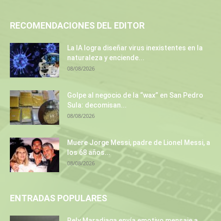
RECOMENDACIONES DEL EDITOR
La IA logra diseñar virus inexistentes en la
naturaleza y enciende...
08/08/2026
Golpe al negocio de la “wax” en San Pedro
Sula: decomisan...
08/08/2026
Muere Jorge Messi, padre de Lionel Messi, a
los 68 años...
08/08/2026
ENTRADAS POPULARES
Rely Maradiaga envía emotivo mensaje a