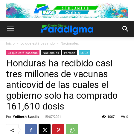
Inicio
Lo que está pasando
Nacionales
Lo que está pasando
Nacionales
Portada
Salud
Honduras ha recibido casi
tres millones de vacunas
anticovid de las cuales el
gobierno solo ha comprado
161,610 dosis
Por
Yolibeth Bustillo
-
15/07/2021
1067
0