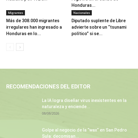
Honduras...
Migrantes
Nacionales
Más de 308.000 migrantes
Diputado suplente de Libre
irregulares han ingresado a
advierte sobre un “tsunami
Honduras en lo...
político” si se...
RECOMENDACIONES DEL EDITOR
La IA logra diseñar virus inexistentes en la
naturaleza y enciende...
08/08/2026
Golpe al negocio de la “wax” en San Pedro
Sula: decomisan...