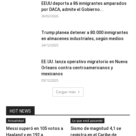
EEUU deporta a 86 inmigrantes amparados
por DACA, admite el Gobierno...
26/02/2026
Trump planea detener a 80.000 inmigrantes
en almacenes industriales, según medios
24/12/2025
EE.UU. lanza operativo migratorio en Nueva
Orleans contra centroamericanos y
mexicanos
03/12/2025
Cargar más
HOT NEWS
Actualidad
Lo que está pasando
Messi superó en 105 votos a
Sismo de magnitud 4,1 se
Haaland y en 192 a...
registra en el Caribe de