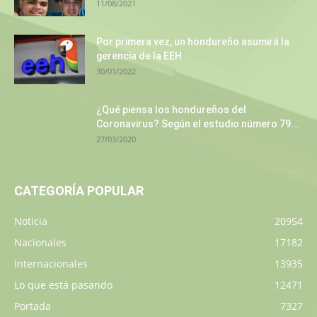
11/08/2021
Por primera vez, un hondureño asumirá la
gerencia de la EEH
30/01/2022
¿Qué piensa los hondureños del
Coronavirus? Según el estudio número 79...
27/03/2020
CATEGORÍA POPULAR
Noticia
20954
Nacionales
17182
Internacionales
13935
Lo que está pasando
12471
Portada
7327