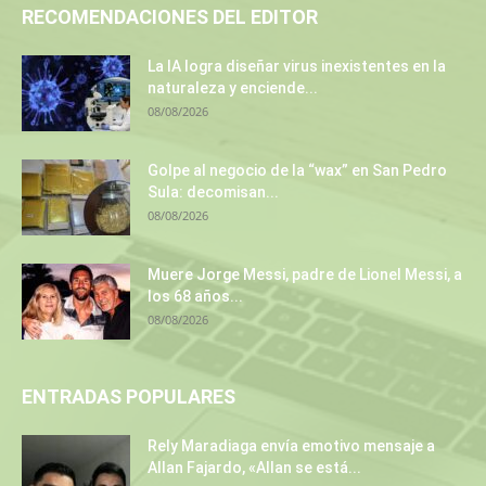
RECOMENDACIONES DEL EDITOR
La IA logra diseñar virus inexistentes en la
naturaleza y enciende...
08/08/2026
Golpe al negocio de la “wax” en San Pedro
Sula: decomisan...
08/08/2026
Muere Jorge Messi, padre de Lionel Messi, a
los 68 años...
08/08/2026
ENTRADAS POPULARES
Rely Maradiaga envía emotivo mensaje a
Allan Fajardo, «Allan se está...