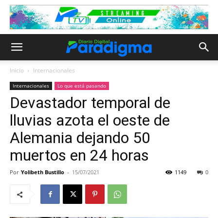
Inicio
Internacionales
Internacionales
Lo que está pasando
Devastador temporal de
lluvias azota el oeste de
Alemania dejando 50
muertos en 24 horas
Por
Yolibeth Bustillo
-
15/07/2021
1149
0