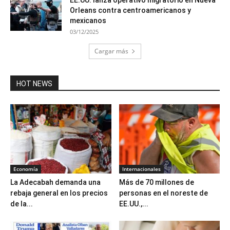
EE.UU. lanza operativo migratorio en Nueva
Orleans contra centroamericanos y
mexicanos
03/12/2025
Cargar más
HOT NEWS
Economía
Internacionales
La Adecabah demanda una
Más de 70 millones de
rebaja general en los precios
personas en el noreste de
de la...
EE.UU.,...