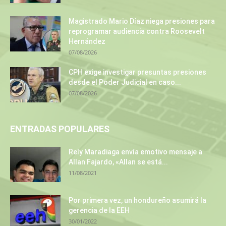
Magistrado Mario Díaz niega presiones para
reprogramar audiencia contra Roosevelt
Hernández
07/08/2026
CPH exige investigar presuntas presiones
desde el Poder Judicial en caso...
07/08/2026
ENTRADAS POPULARES
Rely Maradiaga envía emotivo mensaje a
Allan Fajardo, «Allan se está...
11/08/2021
Por primera vez, un hondureño asumirá la
gerencia de la EEH
30/01/2022