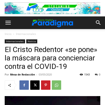
Inicio
Internacionales
Internacionales
Noticia
El Cristo Redentor «se pone»
la máscara para concienciar
contra el COVID-19
Por
Mesa de Redacciòn
-
03/05/2020
1543
0