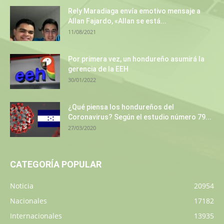
Rely Maradiaga envía emotivo mensaje a
Allan Fajardo, «Allan se está...
11/08/2021
Por primera vez, un hondureño asumirá la
gerencia de la EEH
30/01/2022
¿Qué piensa los hondureños del
Coronavirus? Según el estudio número 79...
27/03/2020
CATEGORÍA POPULAR
Noticia
20954
Nacionales
17182
Internacionales
13935