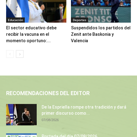
Educación
Deportes
El sector educativo debe
Suspendidos los partidos del
recibir la vacuna en el
Zenit ante Baskonia y
momento oportuno:...
Valencia
RECOMENDACIONES DEL EDITOR
De la Espriella rompe otra tradición y dará
primer discurso como...
07/08/2026
Portada del día 07/08/2026