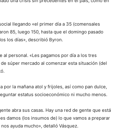
llado una crisis sin precedentes en el país, como en
social llegando «el primer día a 35 (comensales
egaron 85, luego 150, hasta que el domingo pasado
dos los días», describió Byron.
 al personal. «Les pagamos por día a los tres
de súper mercado al comenzar esta situación (del
tó.
 por la mañana atol y frijoles, así como pan dulce,
 preguntar estatus socioeconómico ni mucho menos.
ente abra sus casas. Hay una red de gente que está
es damos (los insumos de) lo que vamos a preparar
so nos ayuda mucho», detalló Vásquez.