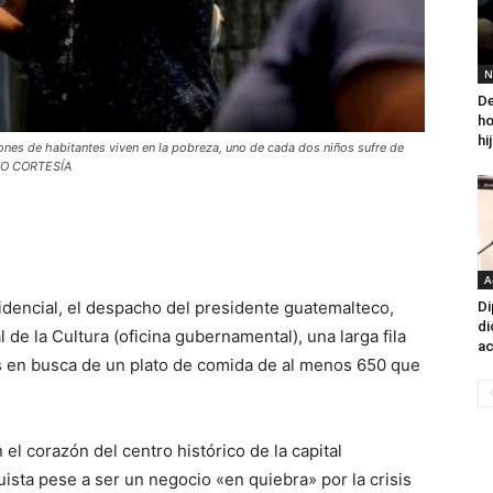
N
De
ho
hi
ones de habitantes viven en la pobreza, uno de cada dos niños sufre de
OTO CORTESÍA
A
dencial, el despacho del presidente guatemalteco,
Di
di
 de la Cultura (oficina gubernamental), una larga fila
ac
 en busca de un plato de comida de al menos 650 que
 el corazón del centro histórico de la capital
uista pese a ser un negocio «en quiebra» por la crisis