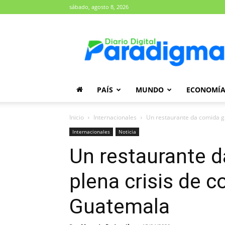
sábado, agosto 8, 2026
Diario
Paradigma
PAÍS
MUNDO
ECONOMÍ
Inicio
Internacionales
Un restaurante da comida gr
Internacionales
Noticia
Un restaurante d
plena crisis de c
Guatemala