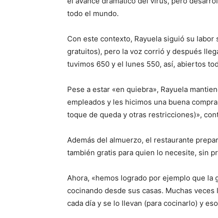
el avance dramático del virus, pero desarro
todo el mundo.
Con este contexto, Rayuela siguió su labor 
gratuitos), pero la voz corrió y después ll
tuvimos 650 y el lunes 550, así, abiertos to
Pese a estar «en quiebra», Rayuela mantiene
empleados y les hicimos una buena compra 
toque de queda y otras restricciones)», con
Además del almuerzo, el restaurante prepara
también gratis para quien lo necesite, sin
Ahora, «hemos logrado por ejemplo que la g
cocinando desde sus casas. Muchas veces l
cada día y se lo llevan (para cocinarlo) y e