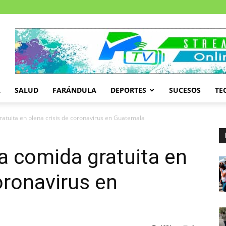
A
SALUD
FARÁNDULA
DEPORTES
SUCESOS
TE
atuita en plena crisis de coronavirus en Guatemala
a comida gratuita en
oronavirus en