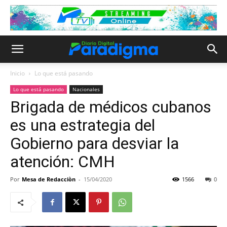
Inicio
Lo que está pasando
Lo que está pasando
Nacionales
Brigada de médicos cubanos
es una estrategia del
Gobierno para desviar la
atención: CMH
Por
Mesa de Redacciòn
-
15/04/2020
1566
0