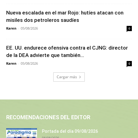
Nueva escalada en el mar Rojo: hutíes atacan con
misiles dos petroleros saudíes
Karen
-
05/08/2026
0
EE. UU. endurece ofensiva contra el CJNG: director
de la DEA advierte que también...
Karen
-
05/08/2026
0
Cargar más
RECOMENDACIONES DEL EDITOR
Portada del día 09/08/2026
08/08/2026