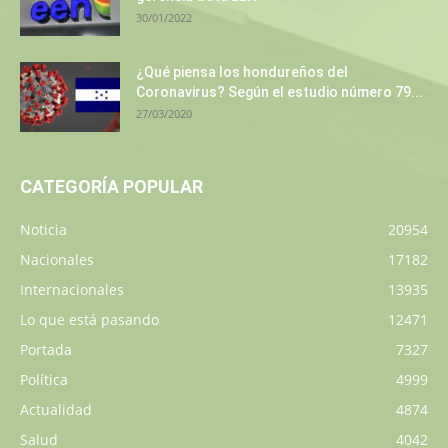
30/01/2022
¿Qué piensa los hondureños del
Coronavirus? Según el estudio número 79...
27/03/2020
CATEGORÍA POPULAR
Noticia
20954
Nacionales
17182
Internacionales
13935
Lo que está pasando
12471
Portada
7327
Política
4999
Actualidad
4874
Salud
4042