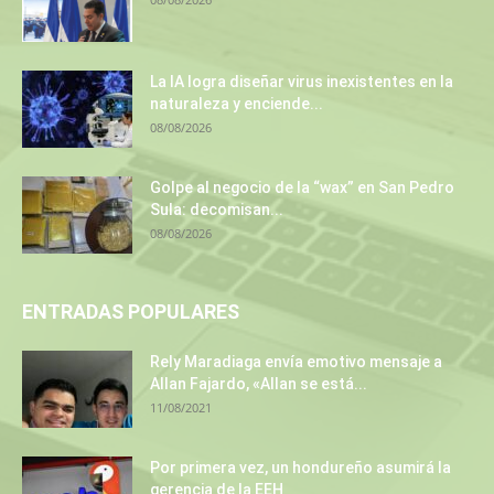
La IA logra diseñar virus inexistentes en la
naturaleza y enciende...
08/08/2026
Golpe al negocio de la “wax” en San Pedro
Sula: decomisan...
08/08/2026
ENTRADAS POPULARES
Rely Maradiaga envía emotivo mensaje a
Allan Fajardo, «Allan se está...
11/08/2021
Por primera vez, un hondureño asumirá la
gerencia de la EEH