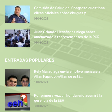
Comisión de Salud del Congreso cuestiona
cifras oficiales sobre cirugías y...
06/08/2026
Juan Orlando Hernández niega haber
amenazado a representantes de la PGR...
06/08/2026
ENTRADAS POPULARES
Rely Maradiaga envía emotivo mensaje a
Allan Fajardo, «Allan se está...
11/08/2021
Por primera vez, un hondureño asumirá la
gerencia de la EEH
30/01/2022