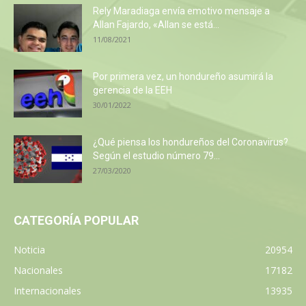
Rely Maradiaga envía emotivo mensaje a
Allan Fajardo, «Allan se está...
11/08/2021
Por primera vez, un hondureño asumirá la
gerencia de la EEH
30/01/2022
¿Qué piensa los hondureños del Coronavirus?
Según el estudio número 79...
27/03/2020
CATEGORÍA POPULAR
Noticia
20954
Nacionales
17182
Internacionales
13935