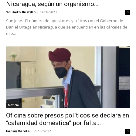
Nicaragua, según un organismo...
Yolibeth Bustillo
-
14/08/2023
0
San José.- El número de opositores y críticos con el Gobierno de
Daniel Ortega en Nicaragua que se encuentran en las cárceles de
ese...
Noticia
Oficina sobre presos políticos se declara en
“calamidad doméstica” por falta...
Fanny Varela
-
28/07/2022
0