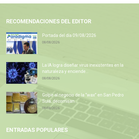
RECOMENDACIONES DEL EDITOR
Portada del día 09/08/2026
08/08/2026
La IA logra diseñar virus inexistentes en la
naturaleza y enciende...
08/08/2026
Golpe al negocio de la “wax” en San Pedro
Sula: decomisan...
08/08/2026
ENTRADAS POPULARES