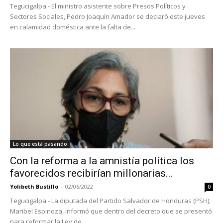
Tegucigalpa.- El ministro asistente sobre Presos Políticos y
Sectores Sociales, Pedro Joaquín Amador se declaró este jueves
en calamidad doméstica ante la falta de...
Lo que está pasando
Con la reforma a la amnistía política los
favorecidos recibirían millonarias...
Yolibeth Bustillo
-
02/06/2022
0
Tegucigalpa.- La diputada del Partido Salvador de Honduras (PSH),
Maribel Espinoza, informó que dentro del decreto que se presentó
para reformar la Ley de...