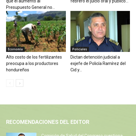
que el aumento al
febrero el juicio oral y público...
Presupuesto General no...
Economía
Policiales
Alto costo de los fertilizantes
Dictan detención judicial a
preocupa a los productores
exjefe de Policía Ramírez del
hondureños
Cid y...
RECOMENDACIONES DEL EDITOR
Comisión de Salud del Congreso cuestiona