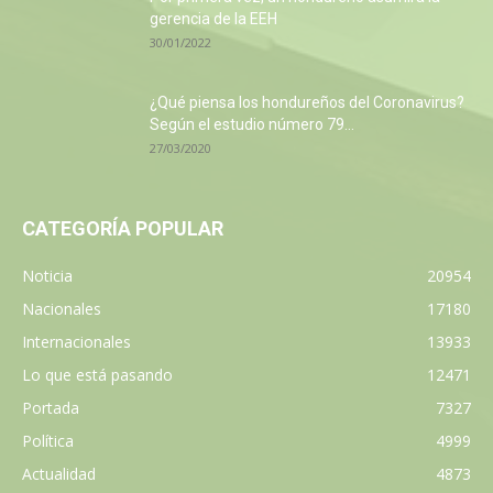
gerencia de la EEH
30/01/2022
¿Qué piensa los hondureños del Coronavirus?
Según el estudio número 79...
27/03/2020
CATEGORÍA POPULAR
Noticia
20954
Nacionales
17180
Internacionales
13933
Lo que está pasando
12471
Portada
7327
Política
4999
Actualidad
4873