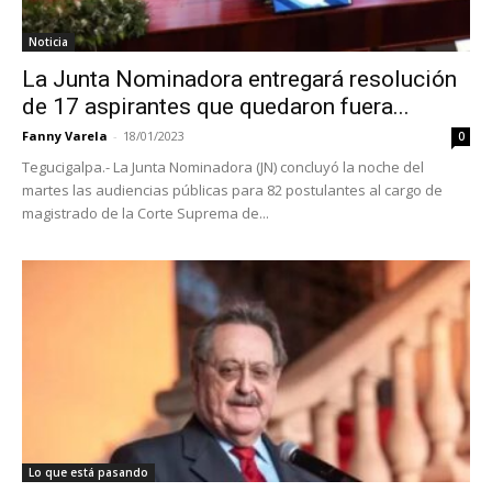
Noticia
La Junta Nominadora entregará resolución
de 17 aspirantes que quedaron fuera...
Fanny Varela
-
18/01/2023
0
Tegucigalpa.- La Junta Nominadora (JN) concluyó la noche del
martes las audiencias públicas para 82 postulantes al cargo de
magistrado de la Corte Suprema de...
Lo que está pasando