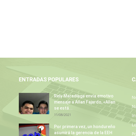
ENTRADAS POPULARES
C
Rely Maradiaga envía emotivo
No
mensaje a Allan Fajardo, «Allan
N
se está...
11/08/2021
In
L
Por primera vez, un hondureño
asumirá la gerencia de la EEH
P