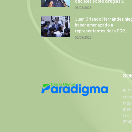
oficiales sobre cirugías y...
06/08/2026
Juan Orlando Hernández nie
haber amenazado a
representantes de la PGR...
06/08/2026
SO
El D
cons
más 
inte
Los 
(504