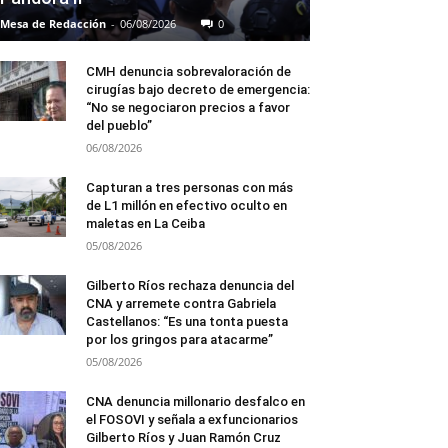
Mesa de Redacción
-
06/08/2026
0
CMH denuncia sobrevaloración de
cirugías bajo decreto de emergencia:
“No se negociaron precios a favor
del pueblo”
06/08/2026
Capturan a tres personas con más
de L1 millón en efectivo oculto en
maletas en La Ceiba
05/08/2026
Gilberto Ríos rechaza denuncia del
CNA y arremete contra Gabriela
Castellanos: “Es una tonta puesta
por los gringos para atacarme”
05/08/2026
CNA denuncia millonario desfalco en
el FOSOVI y señala a exfuncionarios
Gilberto Ríos y Juan Ramón Cruz