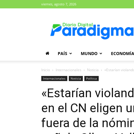
viernes, agosto 7, 2026
Diario
Paradigma
PAÍS
MUNDO
ECONOMÍ
Inicio
Internacionales
Noticia
«Estarían violando
Internacionales
Noticia
Política
«Estarían violand
en el CN eligen u
fuera de la nómin