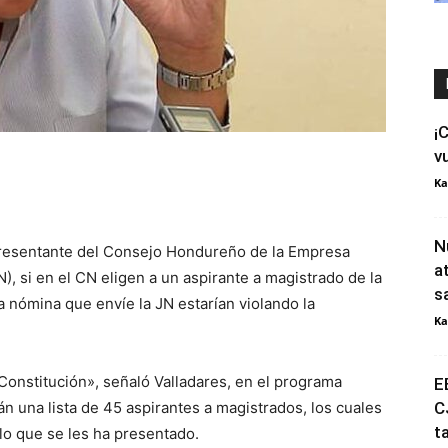
¡
v
Ka
N
resentante del Consejo Hondureño de la Empresa
a
), si en el CN eligen a un aspirante a magistrado de la
s
a nómina que envíe la JN estarían violando la
Ka
a Constitución», señaló Valladares, en el programa
E
n una lista de 45 aspirantes a magistrados, los cuales
C
t
 lo que se les ha presentado.