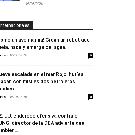
05/08/2026
Internacionales
Como un ave marina! Crean un robot que
uela, nada y emerge del agua...
ren
-
06/08/2026
0
ueva escalada en el mar Rojo: hutíes
tacan con misiles dos petroleros
audíes
ren
-
05/08/2026
0
E. UU. endurece ofensiva contra el
JNG: director de la DEA advierte que
ambién...