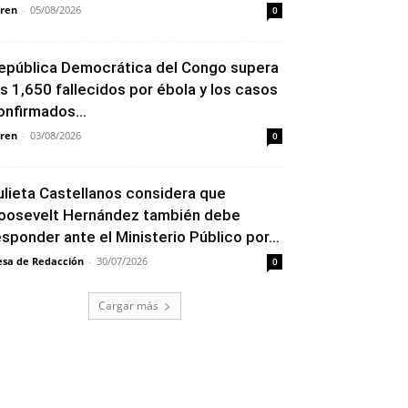
ren
-
05/08/2026
0
epública Democrática del Congo supera
os 1,650 fallecidos por ébola y los casos
onfirmados...
ren
-
03/08/2026
0
ulieta Castellanos considera que
oosevelt Hernández también debe
esponder ante el Ministerio Público por...
sa de Redacción
-
30/07/2026
0
Cargar más