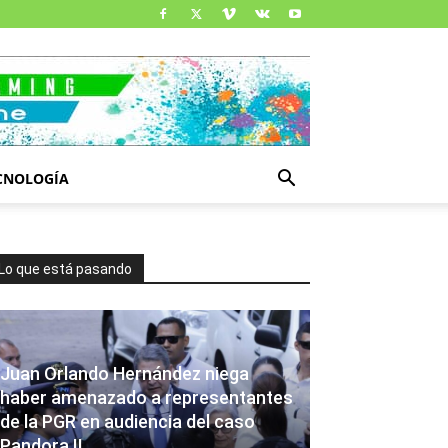
CNOLOGÍA
Lo que está pasando
Juan Orlando Hernández niega
haber amenazado a representantes
de la PGR en audiencia del caso
Pandora II