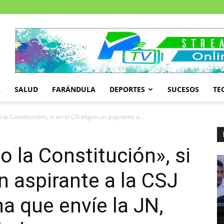
A
SALUD
FARÁNDULA
DEPORTES
SUCESOS
TE
 la Constitución», si en el CN eligen un aspirante a...
o la Constitución», si
n aspirante a la CSJ
a que envíe la JN,