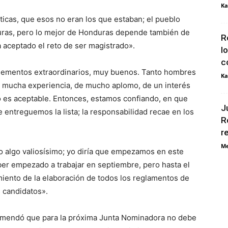
Ka
ticas, que esos no eran los que estaban; el pueblo
uras, pero lo mejor de Honduras depende también de
R
 aceptado el reto de ser magistrado».
l
c
 elementos extraordinarios, muy buenos. Tanto hombres
Ka
mucha experiencia, de mucho aplomo, de un interés
do es aceptable. Entonces, estamos confiando, en que
J
entreguemos la lista; la responsabilidad recae en los
R
r
Me
 algo valiosísimo; yo diría que empezamos en este
er empezado a trabajar en septiembre, pero hasta el
miento de la elaboración de todos los reglamentos de
os candidatos».
comendó que para la próxima Junta Nominadora no debe