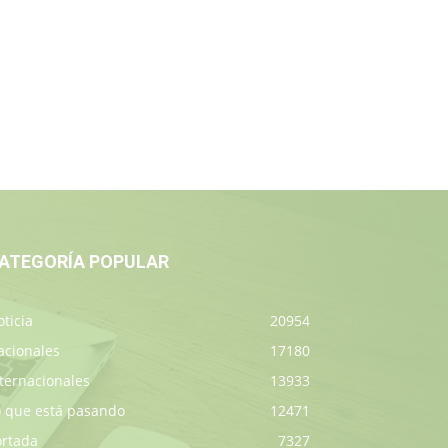
ATEGORÍA POPULAR
ticia
20954
acionales
17180
ternacionales
13933
o que está pasando
12471
ortada
7327