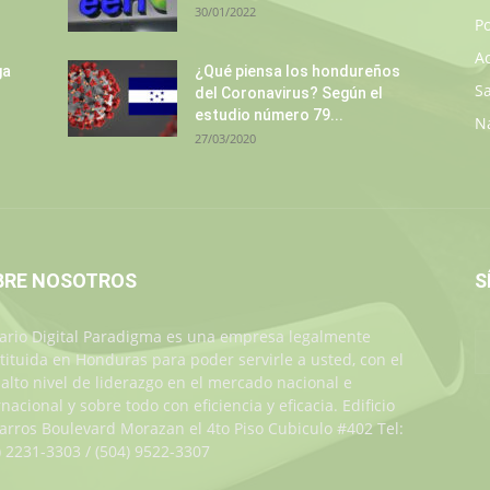
30/01/2022
Po
A
ga
¿Qué piensa los hondureños
S
del Coronavirus? Según el
estudio número 79...
N
27/03/2020
BRE NOSOTROS
S
iario Digital Paradigma es una empresa legalmente
tituida en Honduras para poder servirle a usted, con el
alto nivel de liderazgo en el mercado nacional e
rnacional y sobre todo con eficiencia y eficacia. Edificio
Jarros Boulevard Morazan el 4to Piso Cubiculo #402 Tel:
) 2231-3303 / (504) 9522-3307