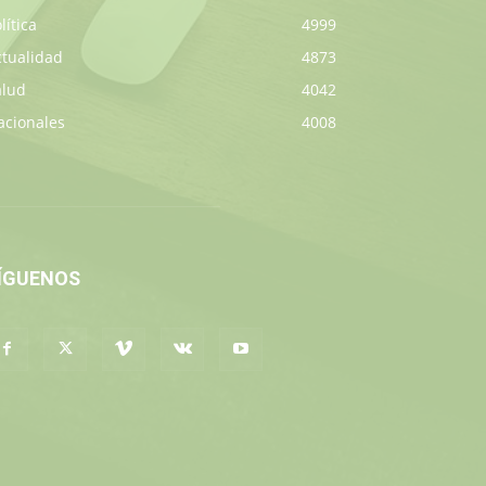
lítica
4999
ctualidad
4873
alud
4042
acionales
4008
ÍGUENOS