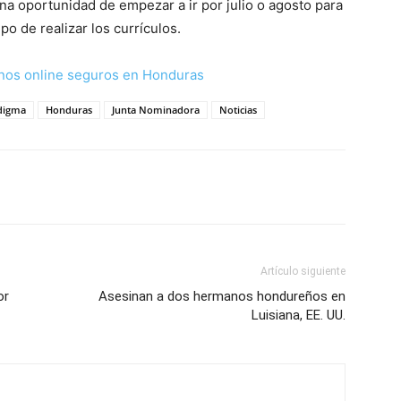
una oportunidad de empezar a ir por julio o agosto para
o de realizar los currículos.
nos online seguros en Honduras
adigma
Honduras
Junta Nominadora
Noticias
Artículo siguiente
or
Asesinan a dos hermanos hondureños en
Luisiana, EE. UU.