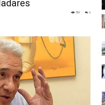
ladares
751
0