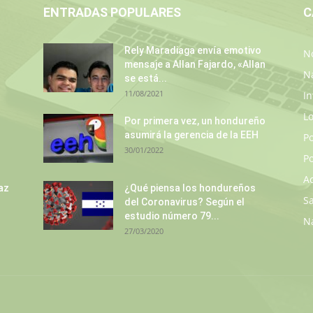
ENTRADAS POPULARES
C
Rely Maradiaga envía emotivo
No
mensaje a Allan Fajardo, «Allan
N
se está...
11/08/2021
In
L
s
Por primera vez, un hondureño
asumirá la gerencia de la EEH
P
30/01/2022
Po
A
az
¿Qué piensa los hondureños
S
del Coronavirus? Según el
estudio número 79...
N
27/03/2020