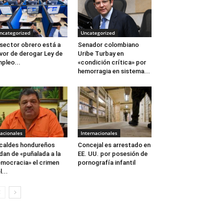
ncategorized
Uncategorized
 sector obrero está a
Senador colombiano
vor de derogar Ley de
Uribe Turbay en
pleo...
«condición crítica» por
hemorragia en sistema...
acionales
Internacionales
caldes hondureños
Concejal es arrestado en
ldan de «puñalada a la
EE. UU. por posesión de
mocracia» el crimen
pornografía infantil
l...