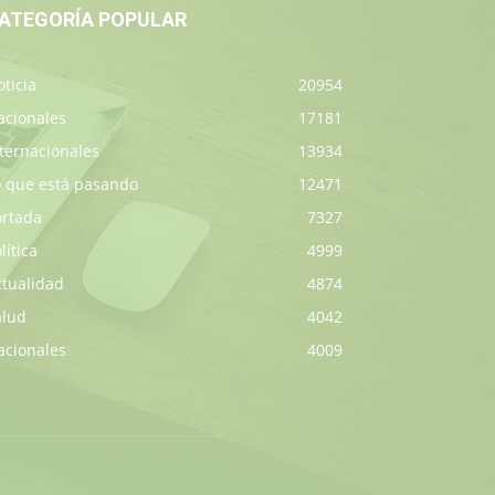
ATEGORÍA POPULAR
ticia
20954
acionales
17181
ternacionales
13934
o que está pasando
12471
ortada
7327
lítica
4999
ctualidad
4874
alud
4042
acionales
4009