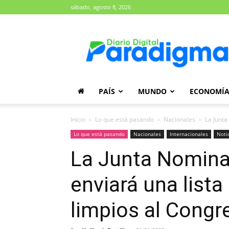
sábado, agosto 8, 2026
Diario
Paradigma
PAÍS
MUNDO
ECONOMÍ
Inicio
Lo que está pasando
Nacionales
La Junta
Lo que está pasando
Nacionales
Internacionales
Noti
La Junta Nomina
enviará una lista
limpios al Congr