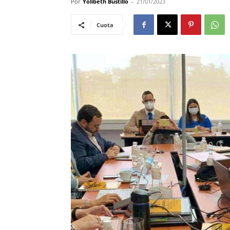
Por
Yolibeth Bustillo
-
21/01/2023
Cuota