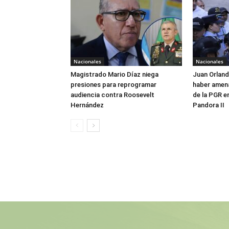
Nacionales
Nacionales
Magistrado Mario Díaz niega
Juan Orlan
presiones para reprogramar
haber amen
audiencia contra Roosevelt
de la PGR e
Hernández
Pandora II