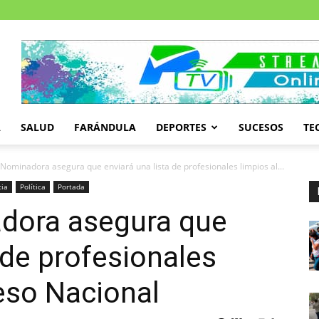
A
SALUD
FARÁNDULA
DEPORTES
SUCESOS
TE
 Nominadora asegura que enviará una lista de profesionales limpios al...
cia
Política
Portada
dora asegura que
 de profesionales
eso Nacional