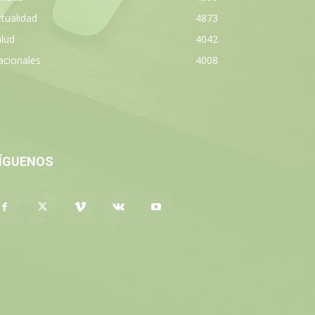
tualidad
4873
lud
4042
acionales
4008
ÍGUENOS