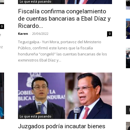
Lo que está pasando
Fiscalía confirma congelamiento
de cuentas bancarias a Ebal Díaz y
Ricardo...
0
Karen
-
20/06/2022
0
e
Tegucigalpa.- Yuri Mora, portavoz del Ministerio
ez
Público, confirmó este lunes que la fiscalía
hondureña “congeló” las cuentas bancarias de los
exministros Ebal Díaz y...
Lo que está pasando
Juzgados podría incautar bienes