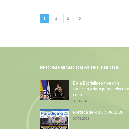
1
2
3
RECOMENDACIONES DEL EDITOR
De la Espriella rompe otra
tradición y dará primer discurs
como...
07/08/2026
Portada del día 07/08/2026
06/08/2026