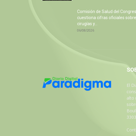
Comisión de Salud del Congre
cuestiona cifras oficiales sobr
cirugías y...
06/08/2026
SO
El D
cons
alto
sobre
Boul
3303
Cont