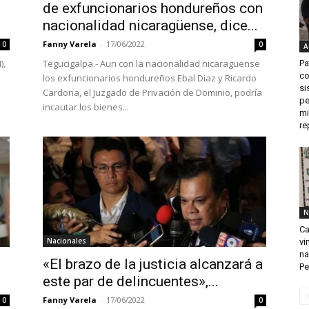
de exfuncionarios hondureños con
nacionalidad nicaragüense, dice...
Fanny Varela
-
17/06/2022
0
0
A
),
Tegucigalpa.- Aun con la nacionalidad nicaragüense
Pa
co
los exfuncionarios hondureños Ebal Diaz y Ricardo
si
Cardona, el Juzgado de Privación de Dominio, podría
pe
incautar los bienes...
mi
re
N
Ca
Nacionales
vi
na
«El brazo de la justicia alcanzará a
Pe
este par de delincuentes»,...
Fanny Varela
-
17/06/2022
0
0