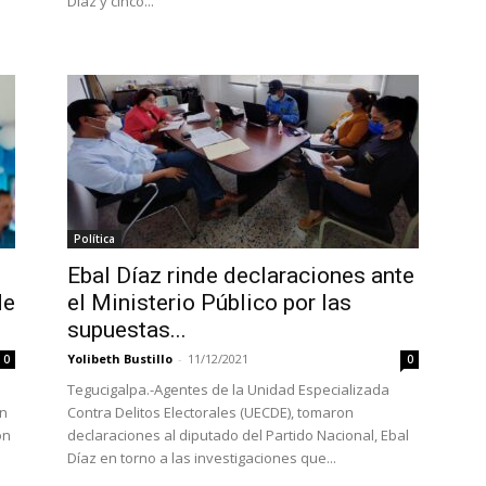
Díaz y cinco...
Política
Ebal Díaz rinde declaraciones ante
de
el Ministerio Público por las
supuestas...
Yolibeth Bustillo
-
11/12/2021
0
0
Tegucigalpa.-Agentes de la Unidad Especializada
an
Contra Delitos Electorales (UECDE), tomaron
ón
declaraciones al diputado del Partido Nacional, Ebal
Díaz en torno a las investigaciones que...