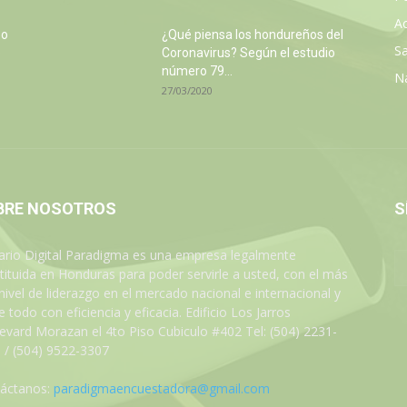
Ac
so
¿Qué piensa los hondureños del
Sa
e
Coronavirus? Según el estudio
número 79...
N
27/03/2020
BRE NOSOTROS
S
iario Digital Paradigma es una empresa legalmente
tituida en Honduras para poder servirle a usted, con el más
 nivel de liderazgo en el mercado nacional e internacional y
 todo con eficiencia y eficacia. Edificio Los Jarros
evard Morazan el 4to Piso Cubiculo #402 Tel: (504) 2231-
 / (504) 9522-3307
áctanos:
paradigmaencuestadora@gmail.com