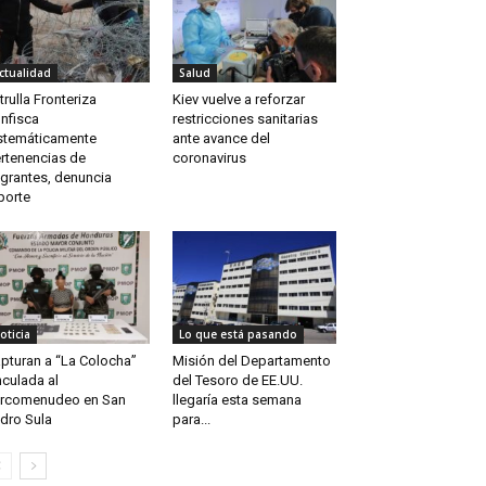
ctualidad
Salud
trulla Fronteriza
Kiev vuelve a reforzar
nfisca
restricciones sanitarias
stemáticamente
ante avance del
rtenencias de
coronavirus
grantes, denuncia
porte
oticia
Lo que está pasando
pturan a “La Colocha”
Misión del Departamento
nculada al
del Tesoro de EE.UU.
rcomenudeo en San
llegaría esta semana
dro Sula
para...