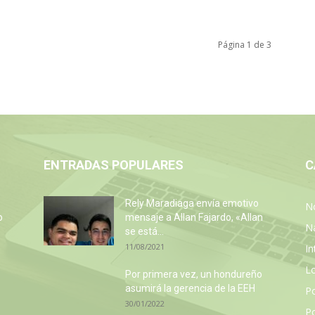
Página 1 de 3
ENTRADAS POPULARES
C
Rely Maradiaga envía emotivo
No
o
mensaje a Allan Fajardo, «Allan
N
se está...
11/08/2021
In
L
Por primera vez, un hondureño
asumirá la gerencia de la EEH
P
30/01/2022
Po