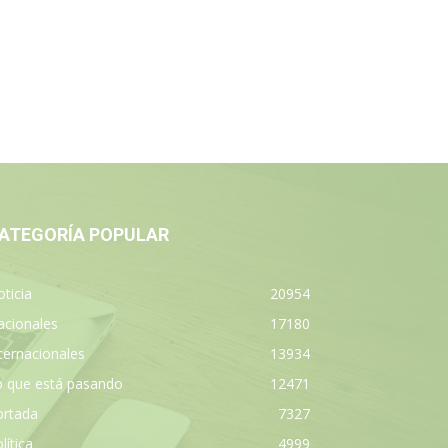
ATEGORÍA POPULAR
ticia
20954
acionales
17180
ternacionales
13934
o que está pasando
12471
ortada
7327
lítica
4999