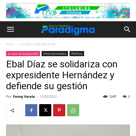
Inicio
Lo que está pasando
Lo que está pasando
Internacionales
Política
Ebal Díaz se solidariza con
expresidente Hernández y
defiende su gestión
Por
Fanny Varela
-
15/02/2022
1247
0