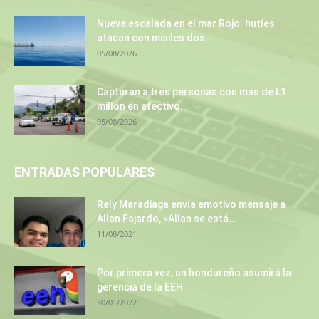
Nueva escalada en el mar Rojo: hutíes
atacan con misiles dos...
05/08/2026
Capturan a tres personas con más de L1
millón en efectivo...
05/08/2026
ENTRADAS POPULARES
Rely Maradiaga envía emotivo mensaje a
Allan Fajardo, «Allan se está...
11/08/2021
Por primera vez, un hondureño asumirá la
gerencia de la EEH
30/01/2022