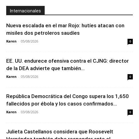
Internacionales
Nueva escalada en el mar Rojo: hutíes atacan con
misiles dos petroleros saudíes
Karen
-
05/08/2026
0
EE. UU. endurece ofensiva contra el CJNG: director
de la DEA advierte que también...
Karen
-
05/08/2026
0
República Democrática del Congo supera los 1,650
fallecidos por ébola y los casos confirmados...
Karen
-
03/08/2026
0
Julieta Castellanos considera que Roosevelt
Hernández también debe responder ante el