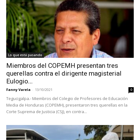
Lo que está pasando
Miembros del COPEMH presentan tres
querellas contra el dirigente magisterial
Eulogio...
Fanny Varela
-
13/10/2021
0
Tegucigalpa.- Miembros del Colegio de Profesores de Educación
Media de Honduras (COPEMH), presentaron tres querellas en la
Corte Suprema de Justicia (CSJ), en contra...