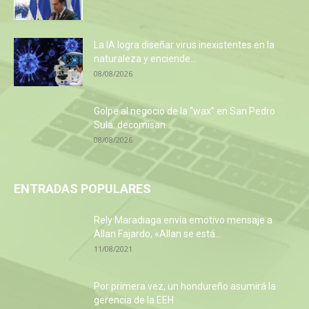
La IA logra diseñar virus inexistentes en la
naturaleza y enciende...
08/08/2026
Golpe al negocio de la “wax” en San Pedro
Sula: decomisan...
08/08/2026
ENTRADAS POPULARES
Rely Maradiaga envía emotivo mensaje a
Allan Fajardo, «Allan se está...
11/08/2021
Por primera vez, un hondureño asumirá la
gerencia de la EEH