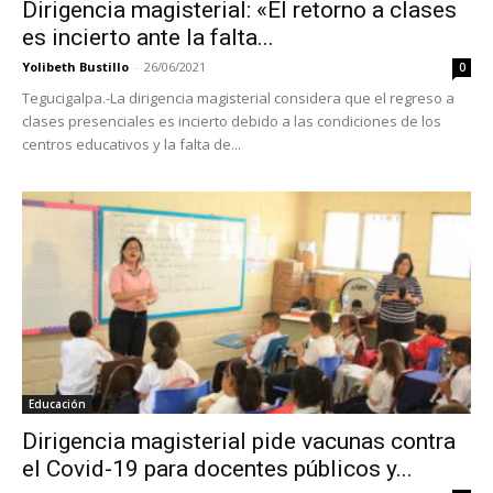
Dirigencia magisterial: «El retorno a clases
es incierto ante la falta...
Yolibeth Bustillo
-
26/06/2021
0
Tegucigalpa.-La dirigencia magisterial considera que el regreso a
clases presenciales es incierto debido a las condiciones de los
centros educativos y la falta de...
Educación
Dirigencia magisterial pide vacunas contra
el Covid-19 para docentes públicos y...