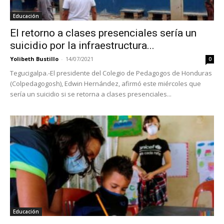
Educación
El retorno a clases presenciales sería un
suicidio por la infraestructura...
Yolibeth Bustillo
-
14/07/2021
0
Tegucigalpa.-El presidente del Colegio de Pedagogos de Honduras
(Colpedagogosh), Edwin Hernández, afirmó este miércoles que
sería un suicidio si se retorna a clases presenciales...
Educación