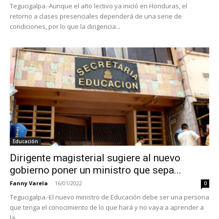
Tegucigalpa.-Aunque el año lectivo ya inició en Honduras, el
retorno a clases presenciales dependerá de una serie de
condiciones, por lo que la dirigencia...
Educación
Dirigente magisterial sugiere al nuevo
gobierno poner un ministro que sepa...
Fanny Varela
-
16/01/2022
0
Tegucigalpa.-El nuevo ministro de Educación debe ser una persona
que tenga el conocimiento de lo que hará y no vaya a aprender a
la...