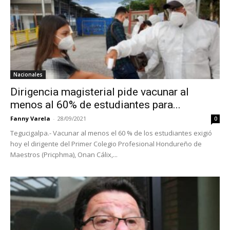
Nacionales
Dirigencia magisterial pide vacunar al
menos al 60% de estudiantes para...
Fanny Varela
-
28/09/2021
0
Tegucigalpa.- Vacunar al menos el 60 % de los estudiantes exigió
hoy el dirigente del Primer Colegio Profesional Hondureño de
Maestros (Pricphma), Onan Cálix,...