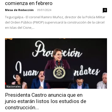
comienza en febrero
Mesa de Redacción
-
09/01/2024
0
Tegucigalpa.- El coronel Ramiro Muñoz, director de la Policía Militar
del Orden Público (PMOP) supervisará la construcción de la cárcel
en Islas del Cisne,...
Nacionales
Presidenta Castro anuncia que en
junio estarán listos los estudios de
construcción...