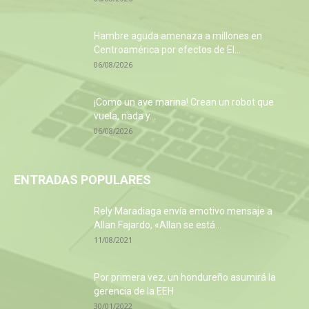
Hambre aguda amenaza a millones en
Centroamérica por efectos de El...
06/08/2026
¡Como un ave marina! Crean un robot que
vuela, nada y...
06/08/2026
ENTRADAS POPULARES
Rely Maradiaga envía emotivo mensaje a
Allan Fajardo, «Allan se está...
11/08/2021
Por primera vez, un hondureño asumirá la
gerencia de la EEH
30/01/2022