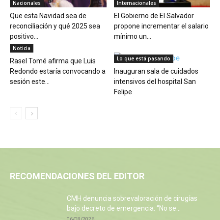
Nacionales
Internacionales
Que esta Navidad sea de
El Gobierno de El Salvador
reconciliación y qué 2025 sea
propone incrementar el salario
positivo...
mínimo un...
Noticia
Lo que está pasando
Rasel Tomé afirma que Luis
Redondo estaría convocando a
Inauguran sala de cuidados
sesión este...
intensivos del hospital San
Felipe
RECOMENDACIONES DEL EDITOR
CMH denuncia sobrevaloración de cirugías
bajo decreto de emergencia: “No se...
06/08/2026