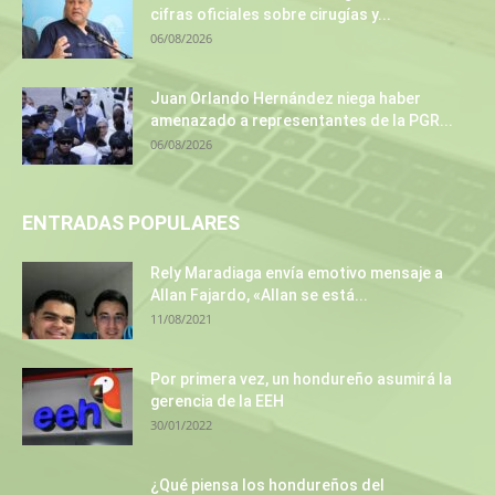
cifras oficiales sobre cirugías y...
06/08/2026
Juan Orlando Hernández niega haber
amenazado a representantes de la PGR...
06/08/2026
ENTRADAS POPULARES
Rely Maradiaga envía emotivo mensaje a
Allan Fajardo, «Allan se está...
11/08/2021
Por primera vez, un hondureño asumirá la
gerencia de la EEH
30/01/2022
¿Qué piensa los hondureños del