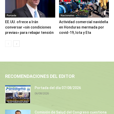
Portada
Nacionales
EE.UU. ofrece a Irán
Actividad comercial navideña
conversar «sin condiciones
en Honduras mermada por
previas» para rebajar tensión
covid-19, Iota y Eta
RECOMENDACIONES DEL EDITOR
Portada del día 07/08/2026
06/08/2026
Comisión de Salud del Congreso cuestiona