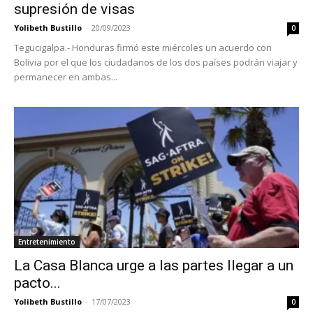
supresión de visas
Yolibeth Bustillo
-
20/09/2023
0
Tegucigalpa.- Honduras firmó este miércoles un acuerdo con
Bolivia por el que los ciudadanos de los dos países podrán viajar y
permanecer en ambas...
Entretenimiento
La Casa Blanca urge a las partes llegar a un
pacto...
Yolibeth Bustillo
-
17/07/2023
0