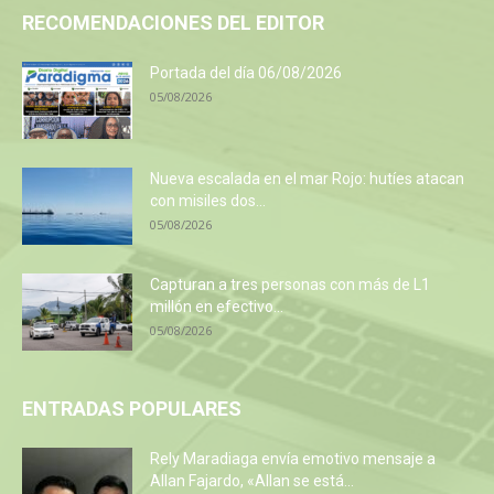
RECOMENDACIONES DEL EDITOR
Portada del día 06/08/2026
05/08/2026
Nueva escalada en el mar Rojo: hutíes atacan
con misiles dos...
05/08/2026
Capturan a tres personas con más de L1
millón en efectivo...
05/08/2026
ENTRADAS POPULARES
Rely Maradiaga envía emotivo mensaje a
Allan Fajardo, «Allan se está...