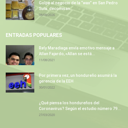
Golpe al negocio de la “wax” en San Pedro
Sula: decomisan...
08/08/2026
ENTRADAS POPULARES
Rely Maradiaga envía emotivo mensaje a
Allan Fajardo, «Allan se está...
11/08/2021
Por primera vez, un hondureño asumirá la
gerencia de la EEH
30/01/2022
¿Qué piensa los hondureños del
Coronavirus? Según el estudio número 79...
27/03/2020