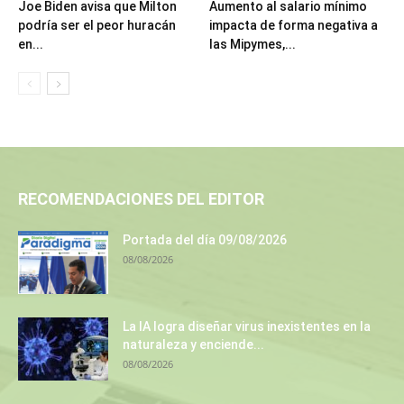
Joe Biden avisa que Milton
Aumento al salario mínimo
podría ser el peor huracán
impacta de forma negativa a
en...
las Mipymes,...
RECOMENDACIONES DEL EDITOR
Portada del día 09/08/2026
08/08/2026
La IA logra diseñar virus inexistentes en la
naturaleza y enciende...
08/08/2026