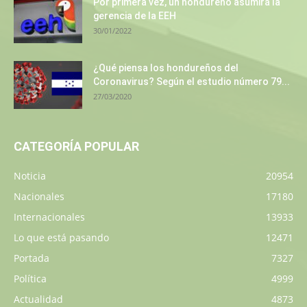
Por primera vez, un hondureño asumirá la
gerencia de la EEH
30/01/2022
¿Qué piensa los hondureños del
Coronavirus? Según el estudio número 79...
27/03/2020
CATEGORÍA POPULAR
Noticia
20954
Nacionales
17180
Internacionales
13933
Lo que está pasando
12471
Portada
7327
Política
4999
Actualidad
4873