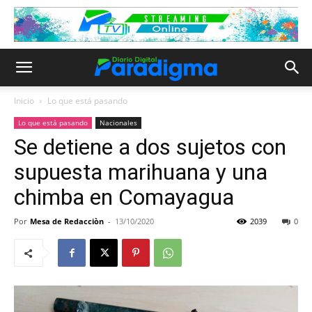
Inicio
Lo que está pasando
Lo que está pasando
Nacionales
Se detiene a dos sujetos con
supuesta marihuana y una
chimba en Comayagua
Por
Mesa de Redacciòn
-
13/10/2020
2039
0