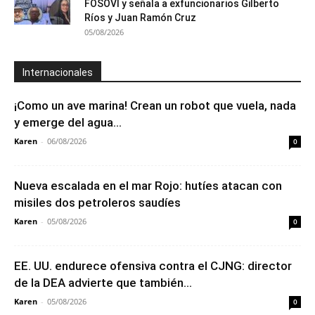
FOSOVI y señala a exfuncionarios Gilberto
Ríos y Juan Ramón Cruz
05/08/2026
Internacionales
¡Como un ave marina! Crean un robot que vuela, nada
y emerge del agua...
Karen
-
06/08/2026
0
Nueva escalada en el mar Rojo: hutíes atacan con
misiles dos petroleros saudíes
Karen
-
05/08/2026
0
EE. UU. endurece ofensiva contra el CJNG: director
de la DEA advierte que también...
Karen
-
05/08/2026
0