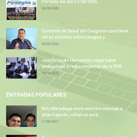
Portada del día 07/08/2026
06/08/2026
Comisión de Salud del Congreso cuestiona
cifras oficiales sobre cirugías y...
06/08/2026
Juan Orlando Hernández niega haber
amenazado a representantes de la PGR...
06/08/2026
ENTRADAS POPULARES
Rely Maradiaga envía emotivo mensaje a
Allan Fajardo, «Allan se está...
11/08/2021