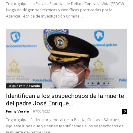
Tegucigalpa.- La Fiscalía Especial de Delitos Contra la Vida (FEDCV),
luego de diligencias técnicas y científicas practicadas por la
Agencia Técnica de Investigación Criminal...
Lo que está pasando
Identifican a los sospechosos de la muerte
del padre José Enrique...
Fanny Varela
-
07/03/2022
0
Tegucigalpa.- El director general de la Policía, Gustavo Sánchez,
dijo este lunes que ya tienen identificamos a los sospechosos de
la muerte del padre José...