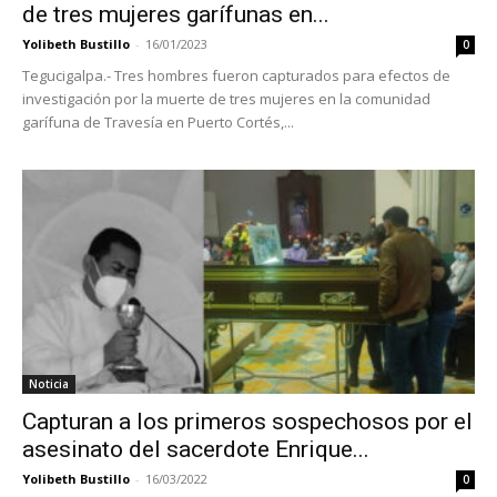
de tres mujeres garífunas en...
Yolibeth Bustillo
-
16/01/2023
0
Tegucigalpa.- Tres hombres fueron capturados para efectos de
investigación por la muerte de tres mujeres en la comunidad
garífuna de Travesía en Puerto Cortés,...
Noticia
Capturan a los primeros sospechosos por el
asesinato del sacerdote Enrique...
Yolibeth Bustillo
-
16/03/2022
0