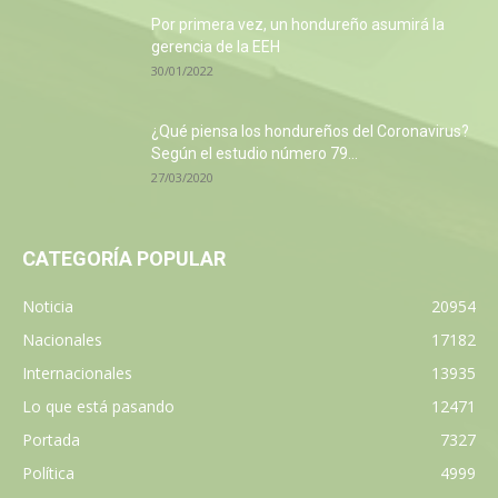
Por primera vez, un hondureño asumirá la
gerencia de la EEH
30/01/2022
¿Qué piensa los hondureños del Coronavirus?
Según el estudio número 79...
27/03/2020
CATEGORÍA POPULAR
Noticia
20954
Nacionales
17182
Internacionales
13935
Lo que está pasando
12471
Portada
7327
Política
4999