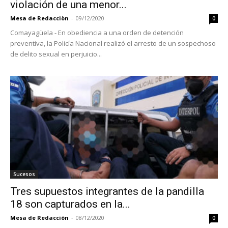
violación de una menor...
Mesa de Redacciòn
-
09/12/2020
0
Comayagüela - En obediencia a una orden de detención
preventiva, la Policía Nacional realizó el arresto de un sospechoso
de delito sexual en perjuicio...
Sucesos
Tres supuestos integrantes de la pandilla
18 son capturados en la...
Mesa de Redacciòn
-
08/12/2020
0