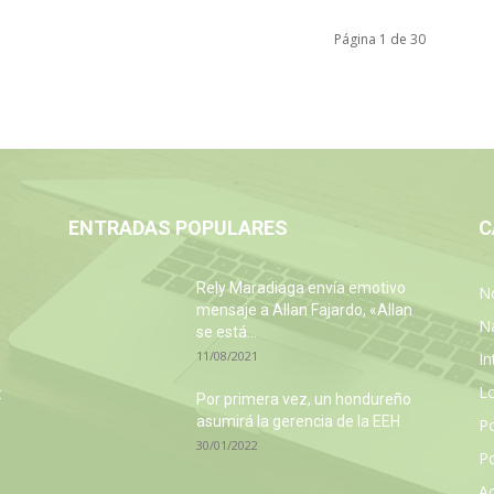
Página 1 de 30
ENTRADAS POPULARES
C
Rely Maradiaga envía emotivo
No
mensaje a Allan Fajardo, «Allan
N
se está...
11/08/2021
In
L
:
Por primera vez, un hondureño
asumirá la gerencia de la EEH
P
30/01/2022
Po
Ac