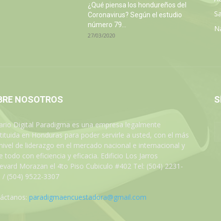
¿Qué piensa los hondureños del
Sa
Coronavirus? Según el estudio
número 79...
N
27/03/2020
BRE NOSOTROS
S
iario Digital Paradigma es una empresa legalmente
tituida en Honduras para poder servirle a usted, con el más
 nivel de liderazgo en el mercado nacional e internacional y
 todo con eficiencia y eficacia. Edificio Los Jarros
evard Morazan el 4to Piso Cubiculo #402 Tel: (504) 2231-
 / (504) 9522-3307
áctanos:
paradigmaencuestadora@gmail.com