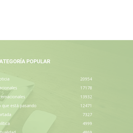
ATEGORÍA POPULAR
ticia
20954
acionales
17178
ternacionales
13932
o que está pasando
12471
ortada
7327
lítica
4999
tualidad
4869