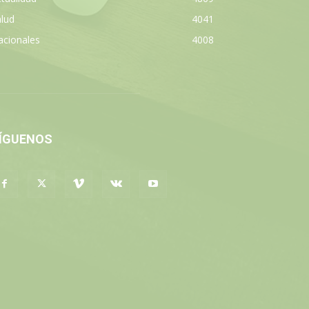
lud
4041
acionales
4008
ÍGUENOS