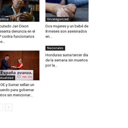
olítica
Uncategorized
putado Jari Dixon
Dos mujeres y un bebé de
esenta denuncia en el
8 meses son asesinados
 contra funcionarios
en...
e...
Nacionales
Honduras suma tercer día
de la semana sin muertos
por la...
ctualidad
OE y Sumar sellan un
uerdo para gobernar
ntos sin mencionar...