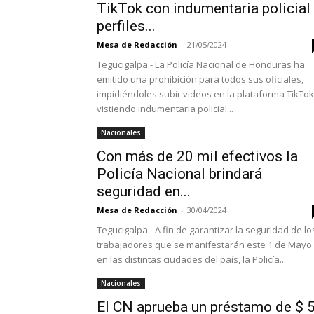
TikTok con indumentaria policial
perfiles...
Mesa de Redacción
-
21/05/2024
Tegucigalpa.- La Policía Nacional de Honduras ha
emitido una prohibición para todos sus oficiales,
impidiéndoles subir videos en la plataforma TikTok
vistiendo indumentaria policial...
Nacionales
Con más de 20 mil efectivos la
Policía Nacional brindará
seguridad en...
Mesa de Redacción
-
30/04/2024
Tegucigalpa.- A fin de garantizar la seguridad de lo
trabajadores que se manifestarán este 1 de Mayo
en las distintas ciudades del país, la Policía...
Nacionales
El CN aprueba un préstamo de $ 