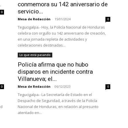
.
conmemora su 142 aniversario de
servicio...
0
Mesa de Redacción
-
15/01/2024
0
Tegucigalpa.- Hoy, la Policía Nacional de Honduras
celebra con orgullo su 142 aniversario de creación,
en una jornada repleta de actividades y
celebraciones destinadas...
Lo que está pasando
Policía afirma que no hubo
disparos en incidente contra
Villanueva; el...
Mesa de Redacción
-
06/12/2023
0
0
Tegucigalpa.- La Secretaría de Estado en el
Despacho de Seguridad, a través de la Policía
ad
Nacional de Honduras, en relación al presunto
atentado en...