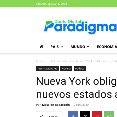
sábado, agosto 8, 2026
Diario
Paradigma
PAÍS
MUNDO
ECONOMÍ
Inicio
Internacionales
Nueva York obliga a visitan
Internacionales
Noticia
Política
Nueva York obliga
nuevos estados 
Por
Mesa de Redacción
-
21/07/2020
Cuota