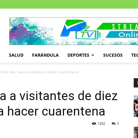
A
SALUD
FARÁNDULA
DEPORTES
SUCESOS
TE
tes de diez nuevos estados a hacer cuarentena
 a visitantes de diez
a hacer cuarentena
1252
0