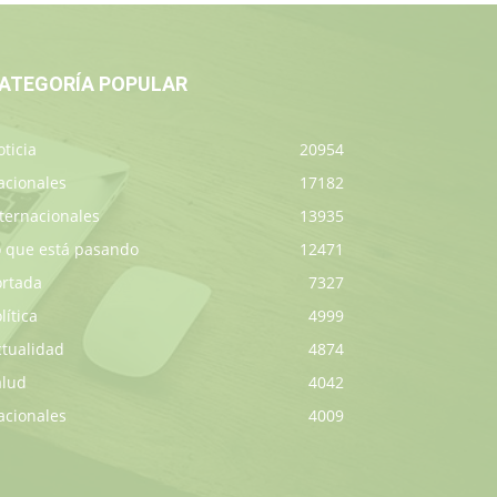
ATEGORÍA POPULAR
ticia
20954
acionales
17182
ternacionales
13935
o que está pasando
12471
ortada
7327
lítica
4999
ctualidad
4874
alud
4042
acionales
4009