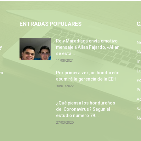
ENTRADAS POPULARES
C
Rely Maradiaga envía emotivo
No
y
mensaje a Allan Fajardo, «Allan
N
se está...
11/08/2021
In
L
en
Por primera vez, un hondureño
asumirá la gerencia de la EEH
P
30/01/2022
Po
A
¿Qué piensa los hondureños
S
del Coronavirus? Según el
estudio número 79...
N
27/03/2020