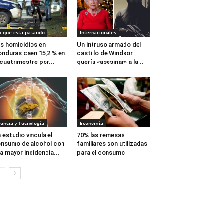
o que está pasando
Internacionales
s homicidios en
Un intruso armado del
nduras caen 15,2 % en
castillo de Windsor
 cuatrimestre por...
quería «asesinar» a la...
iencia y Tecnología
Economía
 estudio vincula el
70% las remesas
nsumo de alcohol con
familiares son utilizadas
a mayor incidencia...
para el consumo