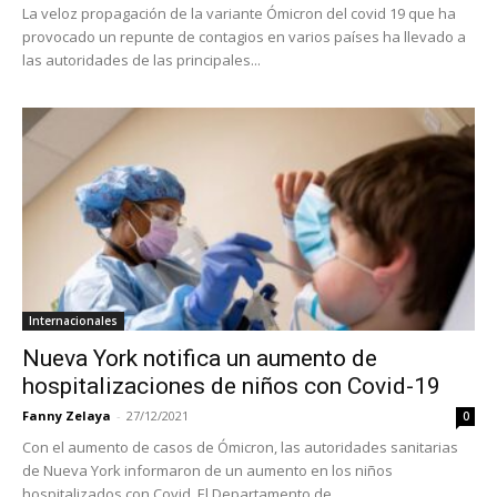
La veloz propagación de la variante Ómicron del covid 19 que ha
provocado un repunte de contagios en varios países ha llevado a
las autoridades de las principales...
Internacionales
Nueva York notifica un aumento de
hospitalizaciones de niños con Covid-19
Fanny Zelaya
-
27/12/2021
0
Con el aumento de casos de Ómicron, las autoridades sanitarias
de Nueva York informaron de un aumento en los niños
hospitalizados con Covid. El Departamento de...