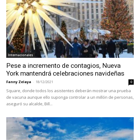
Internacionales
Pese a incremento de contagios, Nueva
York mantendrá celebraciones navideñas
Fanny Zelaya
-
18/12/2021
0
Square, donde todos los asistentes deberán mostrar una prueba
de vacuna aunque ello suponga controlar a un millón de personas,
aseguró su alcalde, Bill...