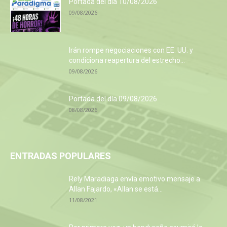
Portada del día 10/08/2026
09/08/2026
Irán rompe negociaciones con EE. UU. y
condiciona reapertura del estrecho...
09/08/2026
Portada del día 09/08/2026
08/08/2026
ENTRADAS POPULARES
Rely Maradiaga envía emotivo mensaje a
Allan Fajardo, «Allan se está...
11/08/2021