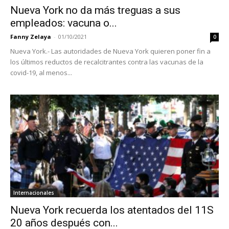
Nueva York no da más treguas a sus
empleados: vacuna o...
Fanny Zelaya
-
01/10/2021
0
Nueva York.- Las autoridades de Nueva York quieren poner fin a
los últimos reductos de recalcitrantes contra las vacunas de la
covid-19, al menos...
Internacionales
Nueva York recuerda los atentados del 11S
20 años después con...