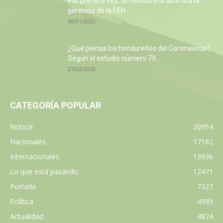
Por primera vez, un hondureño asumirá la
gerencia de la EEH
30/01/2022
¿Qué piensa los hondureños del Coronavirus?
Según el estudio número 79...
27/03/2020
CATEGORÍA POPULAR
Noticia
20954
Nacionales
17182
Internacionales
13936
Lo que está pasando
12471
Portada
7327
Política
4999
Actualidad
4874