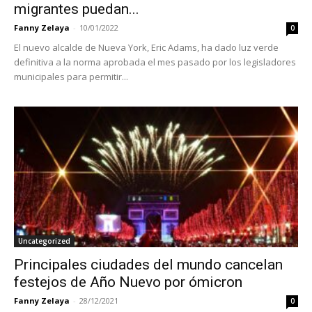
migrantes puedan...
Fanny Zelaya
-
10/01/2022
0
El nuevo alcalde de Nueva York, Eric Adams, ha dado luz verde
definitiva a la norma aprobada el mes pasado por los legisladores
municipales para permitir...
Uncategorized
Principales ciudades del mundo cancelan
festejos de Año Nuevo por ómicron
Fanny Zelaya
-
28/12/2021
0