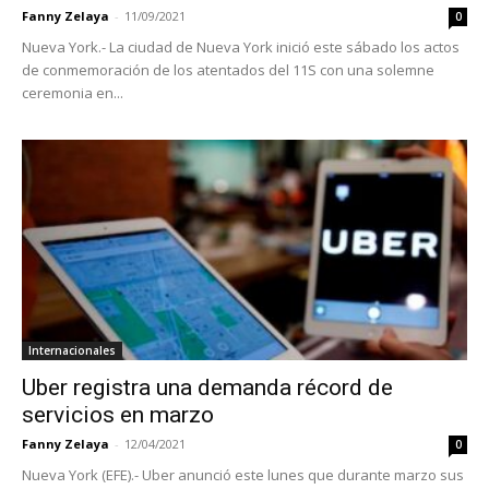
Fanny Zelaya
-
11/09/2021
0
Nueva York.- La ciudad de Nueva York inició este sábado los actos
de conmemoración de los atentados del 11S con una solemne
ceremonia en...
Internacionales
Uber registra una demanda récord de
servicios en marzo
Fanny Zelaya
-
12/04/2021
0
Nueva York (EFE).- Uber anunció este lunes que durante marzo sus