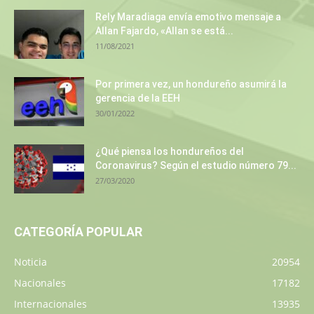
Rely Maradiaga envía emotivo mensaje a
Allan Fajardo, «Allan se está...
11/08/2021
Por primera vez, un hondureño asumirá la
gerencia de la EEH
30/01/2022
¿Qué piensa los hondureños del
Coronavirus? Según el estudio número 79...
27/03/2020
CATEGORÍA POPULAR
Noticia
20954
Nacionales
17182
Internacionales
13935