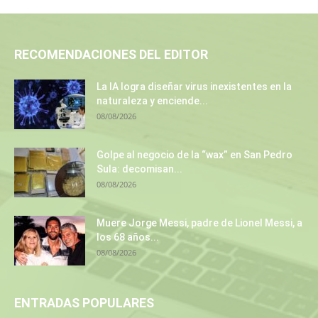
RECOMENDACIONES DEL EDITOR
La IA logra diseñar virus inexistentes en la
naturaleza y enciende...
08/08/2026
Golpe al negocio de la “wax” en San Pedro
Sula: decomisan...
08/08/2026
Muere Jorge Messi, padre de Lionel Messi, a
los 68 años...
08/08/2026
ENTRADAS POPULARES