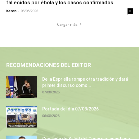
fallecidos por ébola y los casos confirmados...
Karen
-
03/08/2026
0
Cargar más
RECOMENDACIONES DEL EDITOR
De la Espriella rompe otra tradición y dará
primer discurso como...
07/08/2026
Portada del día 07/08/2026
06/08/2026
Comisión de Salud del Congreso cuestiona