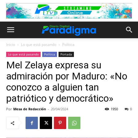
Inicio
Lo que está pasando
Política
Lo que está pasando
Política
Portada
Mel Zelaya expresa su
admiración por Maduro: «No
conozco a alguien tan
patriótico y democrático»
Por
Mesa de Redacción
-
20/04/2024
1950
0