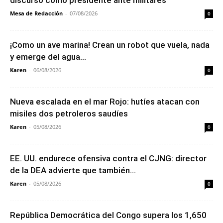
Mesa de Redacción
-
07/08/2026
0
¡Como un ave marina! Crean un robot que vuela, nada
y emerge del agua...
Karen
-
06/08/2026
0
Nueva escalada en el mar Rojo: hutíes atacan con
misiles dos petroleros saudíes
Karen
-
05/08/2026
0
EE. UU. endurece ofensiva contra el CJNG: director
de la DEA advierte que también...
Karen
-
05/08/2026
0
República Democrática del Congo supera los 1,650