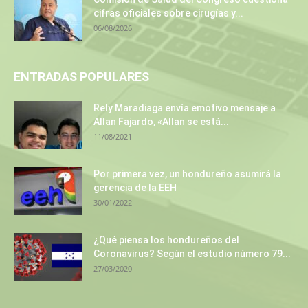
cifras oficiales sobre cirugías y...
06/08/2026
ENTRADAS POPULARES
Rely Maradiaga envía emotivo mensaje a
Allan Fajardo, «Allan se está...
11/08/2021
Por primera vez, un hondureño asumirá la
gerencia de la EEH
30/01/2022
¿Qué piensa los hondureños del
Coronavirus? Según el estudio número 79...
27/03/2020