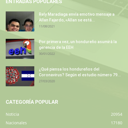
ENTRADAS POPULARES
Rely Maradiaga envía emotivo mensaje a
Allan Fajardo, «Allan se está...
11/08/2021
Por primera vez, un hondureño asumirá la
gerencia de la EEH
30/01/2022
¿Qué piensa los hondureños del
Coronavirus? Según el estudio número 79...
27/03/2020
CATEGORÍA POPULAR
Noticia
20954
Nacionales
17180