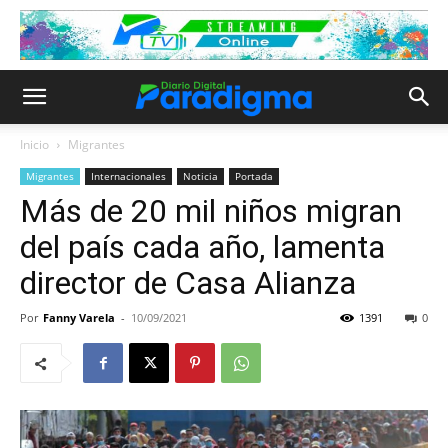
Inicio
Migrantes
Migrantes
Internacionales
Noticia
Portada
Más de 20 mil niños migran
del país cada año, lamenta
director de Casa Alianza
Por
Fanny Varela
-
10/09/2021
1391
0