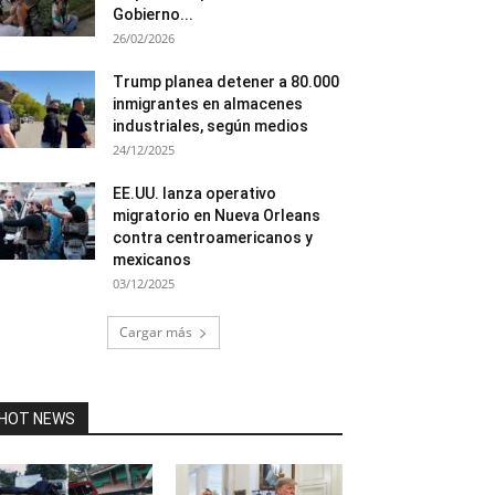
Gobierno...
26/02/2026
Trump planea detener a 80.000
inmigrantes en almacenes
industriales, según medios
24/12/2025
EE.UU. lanza operativo
migratorio en Nueva Orleans
contra centroamericanos y
mexicanos
03/12/2025
Cargar más
HOT NEWS