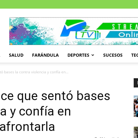
A
SALUD
FARÁNDULA
DEPORTES
SUCESOS
TE
 bases la contra violencia y confía en...
ice que sentó bases
ia y confía en
afrontarla