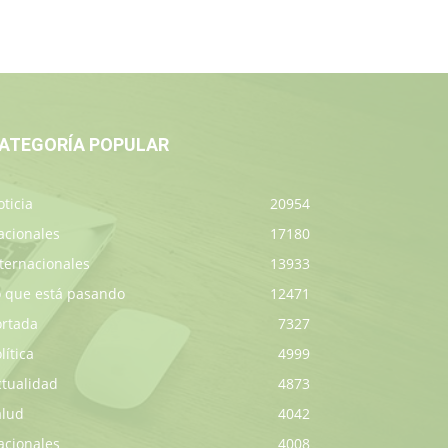
ATEGORÍA POPULAR
ticia
20954
acionales
17180
ternacionales
13933
o que está pasando
12471
ortada
7327
lítica
4999
ctualidad
4873
alud
4042
acionales
4008