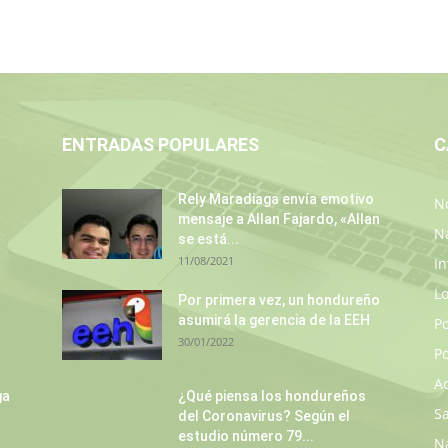
ENTRADAS POPULARES
C
Rely Maradiaga envía emotivo
No
mensaje a Allan Fajardo, «Allan
N
se está...
11/08/2021
In
L
Por primera vez, un hondureño
asumirá la gerencia de la EEH
P
30/01/2022
Po
A
ga
¿Qué piensa los hondureños
S
del Coronavirus? Según el
estudio número 79...
N