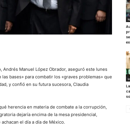
N
Au
pr
se
ex
, Andrés Manuel López Obrador, aseguró este lunes
n las bases» para combatir los «graves problemas» que
I
idad, y confió en su futura sucesora, Claudia
La
ca
so
qué herencia en materia de combate a la corrupción,
igratoria dejaría encima de la mesa presidencial,
achacan el día a día de México.