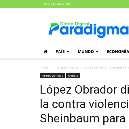
jueves, agosto 6, 2026
Diario
Paradigma
PAÍS
MUNDO
ECONOMÍ
Inicio
Internacionales
López Obrador dice que sentó
Internacionales
Noticia
López Obrador d
la contra violenc
Sheinbaum para 