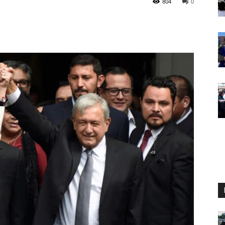
804
0