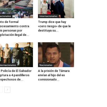
acionales
Internacionales
to de formal
Trump dice que hay
ocesamiento contra
«cero riesgo» de que le
is personas por
destituya su...
plotación ilegal de...
nternacionales
Nacionales
 Policía de El Salvador
A la prisión de Támara
ptura a 4 pandilleros
envían al hijo del ex
spechosos de...
comisionado...