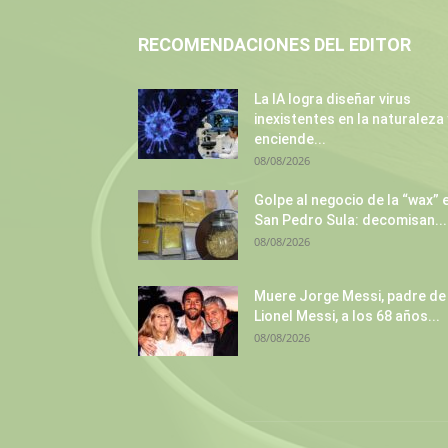
RECOMENDACIONES DEL EDITOR
La IA logra diseñar virus
inexistentes en la naturaleza 
enciende...
08/08/2026
Golpe al negocio de la “wax” 
San Pedro Sula: decomisan...
08/08/2026
Muere Jorge Messi, padre de
Lionel Messi, a los 68 años...
08/08/2026