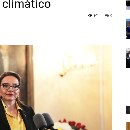
 climático
941
0