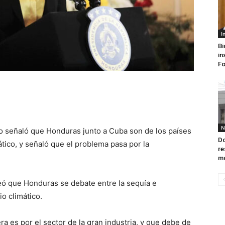
I
Bi
in
F
N
ro señaló que Honduras junto a Cuba son de los países
Do
tico, y señaló que el problema pasa por la
re
mo
eó que Honduras se debate entre la sequía e
o climático.
a es por el sector de la gran industria, y que debe de