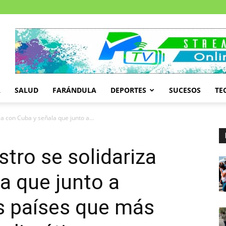
A
SALUD
FARÁNDULA
DEPORTES
SUCESOS
TE
a con Cuba y señala que junto a...
tro se solidariza
a que junto a
s países que más