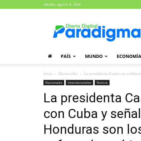
sábado, agosto 8, 2026
Diario
Paradigma
PAÍS
MUNDO
ECONOMÍ
Inicio
Nacionales
La presidenta Castro se solidariz
Nacionales
Internacionales
Noticia
La presidenta Cas
con Cuba y señal
Honduras son lo