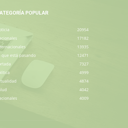
ATEGORÍA POPULAR
ticia
20954
acionales
17182
ternacionales
13935
o que está pasando
12471
ortada
7327
lítica
4999
ctualidad
4874
alud
4042
acionales
4009