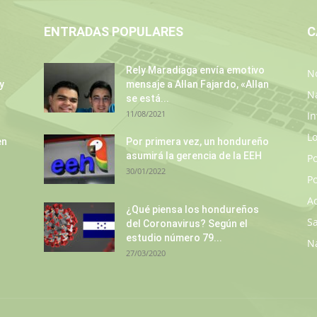
ENTRADAS POPULARES
C
Rely Maradiaga envía emotivo
No
y
mensaje a Allan Fajardo, «Allan
N
se está...
11/08/2021
In
L
en
Por primera vez, un hondureño
asumirá la gerencia de la EEH
P
30/01/2022
Po
A
¿Qué piensa los hondureños
S
del Coronavirus? Según el
estudio número 79...
N
27/03/2020