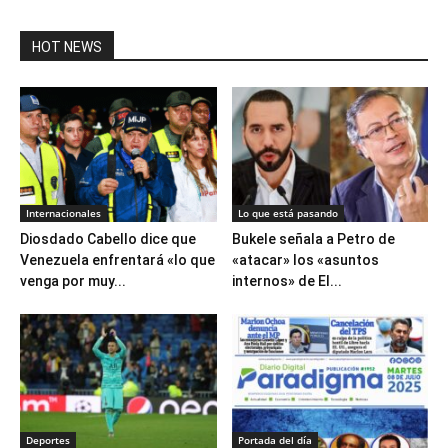
HOT NEWS
Internacionales
Lo que está pasando
Diosdado Cabello dice que
Bukele señala a Petro de
Venezuela enfrentará «lo que
«atacar» los «asuntos
venga por muy...
internos» de El...
Deportes
Portada del día