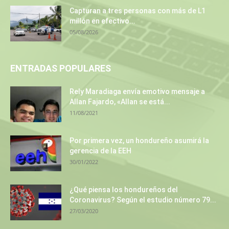
Capturan a tres personas con más de L1
millón en efectivo...
05/08/2026
ENTRADAS POPULARES
Rely Maradiaga envía emotivo mensaje a
Allan Fajardo, «Allan se está...
11/08/2021
Por primera vez, un hondureño asumirá la
gerencia de la EEH
30/01/2022
¿Qué piensa los hondureños del
Coronavirus? Según el estudio número 79...
27/03/2020