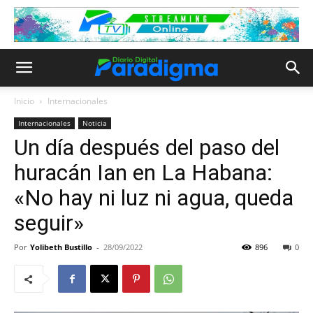
Inicio
Internacionales
Internacionales
Noticia
Un día después del paso del
huracán Ian en La Habana:
«No hay ni luz ni agua, queda
seguir»
Por
Yolibeth Bustillo
-
28/09/2022
896
0