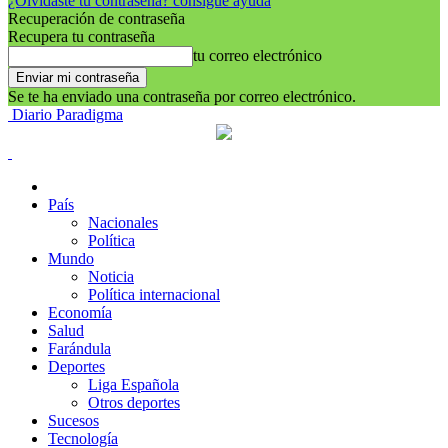
¿Olvidaste tu contraseña? consigue ayuda
Recuperación de contraseña
Recupera tu contraseña
tu correo electrónico
Se te ha enviado una contraseña por correo electrónico.
Diario Paradigma
País
Nacionales
Política
Mundo
Noticia
Política internacional
Economía
Salud
Farándula
Deportes
Liga Española
Otros deportes
Sucesos
Tecnología