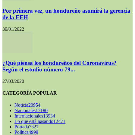
Por primera vez, un hondureño asumirá la gerencia
de la EEH
30/01/2022
¿Qué piensa los hondureños del Coronavirus?
Según el estudio número 79...
27/03/2020
CATEGORÍA POPULAR
Noticia
20954
Nacionales
17180
Internacionales
13934
Lo que está pasando
12471
Portada
7327
Política
4999