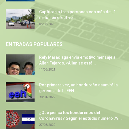
Capturan a tres personas con más de L1
millón en efectivo...
05/08/2026
ENTRADAS POPULARES
Rely Maradiaga envía emotivo mensaje a
Allan Fajardo, «Allan se está...
11/08/2021
Por primera vez, un hondureño asumirá la
gerencia de la EEH
30/01/2022
¿Qué piensa los hondureños del
Coronavirus? Según el estudio número 79...
27/03/2020