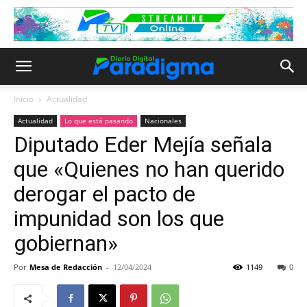
Inicio
Actualidad
Actualidad
Lo que está pasando
Nacionales
Diputado Eder Mejía señala
que «Quienes no han querido
derogar el pacto de
impunidad son los que
gobiernan»
Por
Mesa de Redacción
-
12/04/2024
1149
0