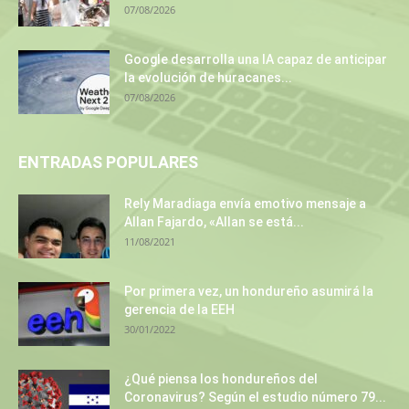
07/08/2026
Google desarrolla una IA capaz de anticipar
la evolución de huracanes...
07/08/2026
ENTRADAS POPULARES
Rely Maradiaga envía emotivo mensaje a
Allan Fajardo, «Allan se está...
11/08/2021
Por primera vez, un hondureño asumirá la
gerencia de la EEH
30/01/2022
¿Qué piensa los hondureños del
Coronavirus? Según el estudio número 79...