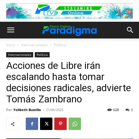
Inicio
Internacionales
Política
Internacionales
Política
Acciones de Libre irán
escalando hasta tomar
decisiones radicales, advierte
Tomás Zambrano
Por
Yolibeth Bustillo
-
21/06/2025
628
0