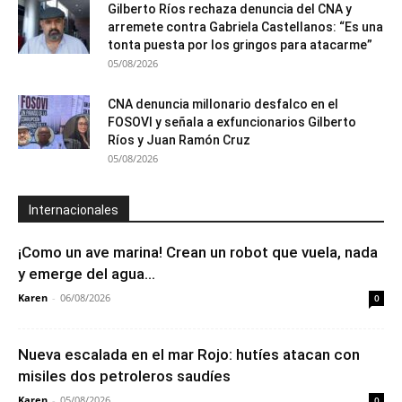
Gilberto Ríos rechaza denuncia del CNA y
arremete contra Gabriela Castellanos: “Es una
tonta puesta por los gringos para atacarme”
05/08/2026
CNA denuncia millonario desfalco en el
FOSOVI y señala a exfuncionarios Gilberto
Ríos y Juan Ramón Cruz
05/08/2026
Internacionales
¡Como un ave marina! Crean un robot que vuela, nada
y emerge del agua...
Karen
-
06/08/2026
0
Nueva escalada en el mar Rojo: hutíes atacan con
misiles dos petroleros saudíes
Karen
-
05/08/2026
0