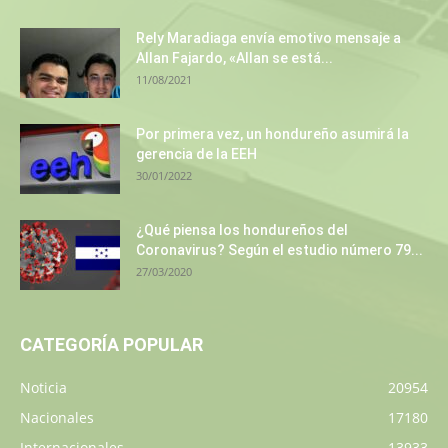
Rely Maradiaga envía emotivo mensaje a
Allan Fajardo, «Allan se está...
11/08/2021
Por primera vez, un hondureño asumirá la
gerencia de la EEH
30/01/2022
¿Qué piensa los hondureños del
Coronavirus? Según el estudio número 79...
27/03/2020
CATEGORÍA POPULAR
Noticia
20954
Nacionales
17180
Internacionales
13933