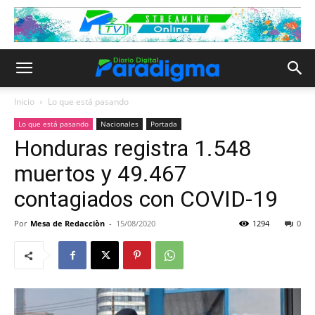
Inicio
Lo que está pasando
Lo que está pasando
Nacionales
Portada
Honduras registra 1.548
muertos y 49.467
contagiados con COVID-19
Por
Mesa de Redacciòn
-
15/08/2020
1294
0