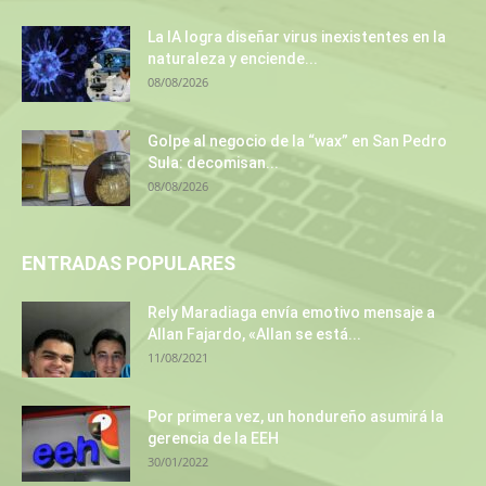
La IA logra diseñar virus inexistentes en la
naturaleza y enciende...
08/08/2026
Golpe al negocio de la “wax” en San Pedro
Sula: decomisan...
08/08/2026
ENTRADAS POPULARES
Rely Maradiaga envía emotivo mensaje a
Allan Fajardo, «Allan se está...
11/08/2021
Por primera vez, un hondureño asumirá la
gerencia de la EEH
30/01/2022