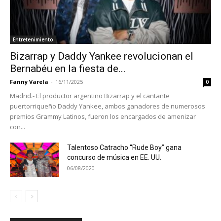
Entretenimiento
Bizarrap y Daddy Yankee revolucionan el
Bernabéu en la fiesta de...
Fanny Varela
-
16/11/2025
0
Madrid.- El productor argentino Bizarrap y el cantante
puertorriqueño Daddy Yankee, ambos ganadores de numerosos
premios Grammy Latinos, fueron los encargados de amenizar
con...
Talentoso Catracho “Rude Boy” gana
concurso de música en EE. UU.
06/08/2020