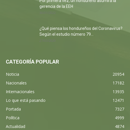
Por primera vez, un hondureño asumirá la
gerencia de la EEH
30/01/2022
¿Qué piensa los hondureños del Coronavirus?
Según el estudio número 79...
27/03/2020
CATEGORÍA POPULAR
Noticia
20954
Nacionales
17182
Internacionales
13935
Lo que está pasando
12471
Portada
7327
Política
4999
Actualidad
4874