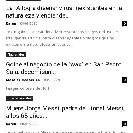
La IA logra diseñar virus inexistentes en la
naturaleza y enciende...
Karen
-
08/08/2026
0
Tegucigalpa.- Un estudio advierte sobre los riesgos del uso de
inteligencia artificial para diseñar agentes biológicos que no
existen en la naturaleza, un avance...
Nacionales
Golpe al negocio de la “wax” en San Pedro
Sula: decomisan...
Mesa de Redacción
-
08/08/2026
0
Imagen cortesía de HCH
Internacionales
Muere Jorge Messi, padre de Lionel Messi,
a los 68 años...
Karen
-
08/08/2026
0
Tegucigalpa.- Jorge Messi, padre y representante de Lionel Andrés