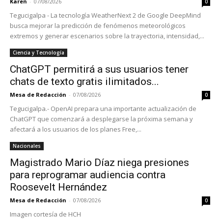
Karen
-
07/08/2026
0
Tegucigalpa - La tecnología WeatherNext 2 de Google DeepMind
busca mejorar la predicción de fenómenos meteorológicos
extremos y generar escenarios sobre la trayectoria, intensidad,...
Ciencia y Tecnología
ChatGPT permitirá a sus usuarios tener
chats de texto gratis ilimitados...
Mesa de Redacción
-
07/08/2026
0
Tegucigalpa.- OpenAI prepara una importante actualización de
ChatGPT que comenzará a desplegarse la próxima semana y
afectará a los usuarios de los planes Free,...
Nacionales
Magistrado Mario Díaz niega presiones
para reprogramar audiencia contra
Roosevelt Hernández
Mesa de Redacción
-
07/08/2026
0
Imagen cortesía de HCH