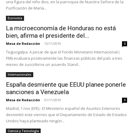
una figura del niño dios, en la parroquia de Nuestra Señora de la
Purificación de María...
Economía
La microeconomía de Honduras no está
bien, afirma el presidente del...
Mesa de Redacciòn
-
13/11/2019
0
Tegucigalpa. A pesar de que el Fondo Monetario Internacional (
FMI) evaluara positivamente las finanzas públicas del país a tres
meses de suscribirse un acuerdo Stand...
Internacionales
España desmiente que EEUU planee ponerle
sanciones a Venezuela
Mesa de Redacciòn
-
01/11/2019
0
Madrid, 1 nov (EFE).- El Ministerio español de Asuntos Exteriores
desmintió este viernes que el Departamento de Estado de Estados
Unidos haya planteado ningún...
Ciencia y Tecnología