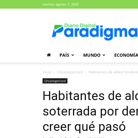
viernes, agosto 7, 2026
Diario
Paradigma
PAÍS
MUNDO
ECONOMÍ
Inicio
Uncategorized
Habitantes de aldea hondur
Uncategorized
Habitantes de a
soterrada por d
creer qué pasó