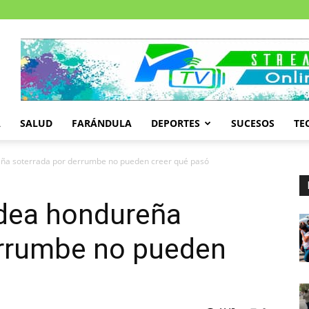
A
SALUD
FARÁNDULA
DEPORTES
SUCESOS
TE
eña soterrada por derrumbe no pueden creer qué pasó
ldea hondureña
errumbe no pueden