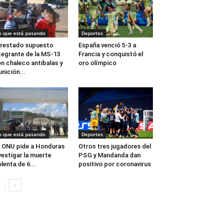
o que está pasando
Deportes
restado supuesto
España venció 5-3 a
tegrante de la MS-13
Francia y conquistó el
n chaleco antibalas y
oro olímpico
nición...
o que está pasando
Deportes
 ONU pide a Honduras
Otros tres jugadores del
vestigar la muerte
PSG y Mandanda dan
olenta de 6...
positivo por coronavirus