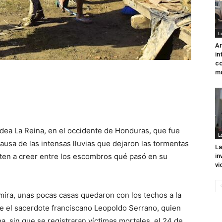
L
Ar
in
co
mu
aldea La Reina, en el occidente de Honduras, que fue
L
usa de las intensas lluvias que dejaron las tormentas
La
isten a creer entre los escombros qué pasó en su
in
vi
mira, unas pocas casas quedaron con los techos a la
Efe el sacerdote franciscano Leopoldo Serrano, quien
a, sin que se registraran víctimas mortales, el 24 de