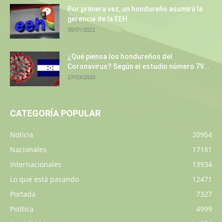
Por primera vez, un hondureño asumirá la
gerencia de la EEH
30/01/2022
¿Qué piensa los hondureños del
Coronavirus? Según el estudio número 79...
27/03/2020
CATEGORÍA POPULAR
Noticia
20954
Nacionales
17181
Internacionales
13934
Lo que está pasando
12471
Portada
7327
Política
4999