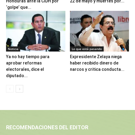
Honduras ante la CIDH por
22 de mayo y muertes por...
‘golpe’ que...
Noticia
Lo que está pasando
Ya no hay tiempo para
Expresidente Zelaya niega
aprobar reformas
haber recibido dinero de
electorales, dice el
narcos y critica conducta...
diputado...
RECOMENDACIONES DEL EDITOR