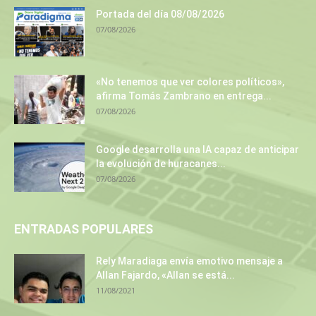
Portada del día 08/08/2026
07/08/2026
«No tenemos que ver colores políticos»,
afirma Tomás Zambrano en entrega...
07/08/2026
Google desarrolla una IA capaz de anticipar
la evolución de huracanes...
07/08/2026
ENTRADAS POPULARES
Rely Maradiaga envía emotivo mensaje a
Allan Fajardo, «Allan se está...
11/08/2021