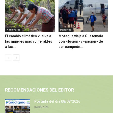
Nacionales
Deportes
El cambio climático vuelve a
Motagua viaja a Guatemala
las mujeres más vulnerables
con «ilusión» y «pasión» de
a las...
ser campeón...
RECOMENDACIONES DEL EDITOR
Portada del día 08/08/2026
07/08/2026