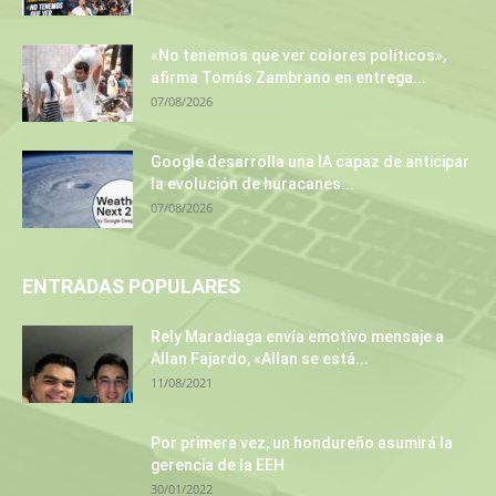
«No tenemos que ver colores políticos»,
afirma Tomás Zambrano en entrega...
07/08/2026
Google desarrolla una IA capaz de anticipar
la evolución de huracanes...
07/08/2026
ENTRADAS POPULARES
Rely Maradiaga envía emotivo mensaje a
Allan Fajardo, «Allan se está...
11/08/2021
Por primera vez, un hondureño asumirá la
gerencia de la EEH
30/01/2022