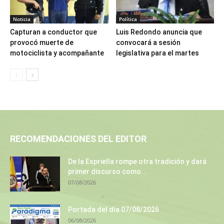
Noticia
Política
Capturan a conductor que
Luis Redondo anuncia que
provocó muerte de
convocará a sesión
motociclista y acompañante
legislativa para el martes
RECOMENDACIONES DEL EDITOR
De la Espriella rompe otra tradición y dará
primer discurso como...
07/08/2026
Portada del día 07/08/2026
06/08/2026