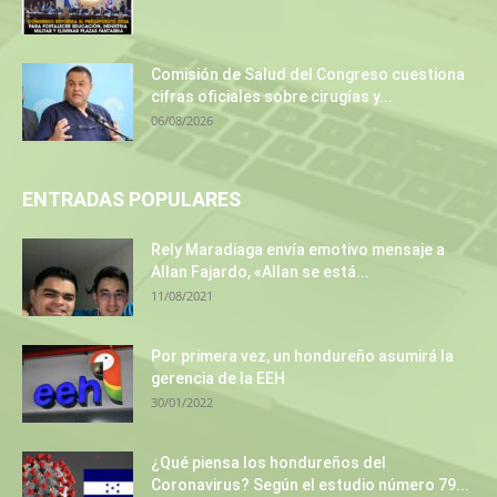
Comisión de Salud del Congreso cuestiona
cifras oficiales sobre cirugías y...
06/08/2026
ENTRADAS POPULARES
Rely Maradiaga envía emotivo mensaje a
Allan Fajardo, «Allan se está...
11/08/2021
Por primera vez, un hondureño asumirá la
gerencia de la EEH
30/01/2022
¿Qué piensa los hondureños del
Coronavirus? Según el estudio número 79...