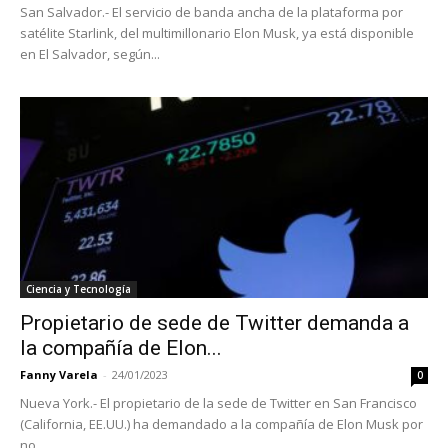
San Salvador.- El servicio de banda ancha de la plataforma por
satélite Starlink, del multimillonario Elon Musk, ya está disponible
en El Salvador, según...
Ciencia y Tecnología
Propietario de sede de Twitter demanda a
la compañía de Elon...
Fanny Varela
-
24/01/2023
0
Nueva York.- El propietario de la sede de Twitter en San Francisco
(California, EE.UU.) ha demandado a la compañía de Elon Musk por
no...