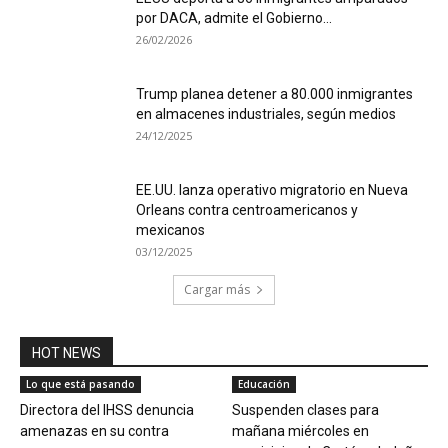
por DACA, admite el Gobierno...
26/02/2026
Trump planea detener a 80.000 inmigrantes
en almacenes industriales, según medios
24/12/2025
EE.UU. lanza operativo migratorio en Nueva
Orleans contra centroamericanos y
mexicanos
03/12/2025
Cargar más
HOT NEWS
Lo que está pasando
Educación
Directora del IHSS denuncia
Suspenden clases para
amenazas en su contra
mañana miércoles en