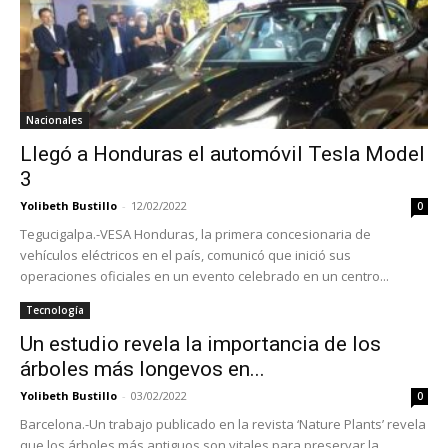
Nacionales
Llegó a Honduras el automóvil Tesla Model
3
Yolibeth Bustillo
-
12/02/2022
0
Tegucigalpa.-VESA Honduras, la primera concesionaria de
vehículos eléctricos en el país, comunicó que inició sus
operaciones oficiales en un evento celebrado en un centro...
Tecnología
Un estudio revela la importancia de los
árboles más longevos en...
Yolibeth Bustillo
-
03/02/2022
0
Barcelona.-Un trabajo publicado en la revista ‘Nature Plants’ revela
que los árboles más antiguos son vitales para preservar la