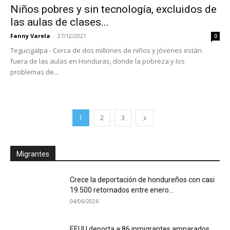
Niños pobres y sin tecnología, excluidos de
las aulas de clases...
Fanny Varela
-
27/12/2021
0
Tegucigalpa - Cerca de dos millones de niños y jóvenes están
fuera de las aulas en Honduras, donde la pobreza y los
problemas de...
1
2
3
Migrantes
Crece la deportación de hondureños con casi
19.500 retornados entre enero...
04/06/2026
EEUU deporta a 86 inmigrantes amparados