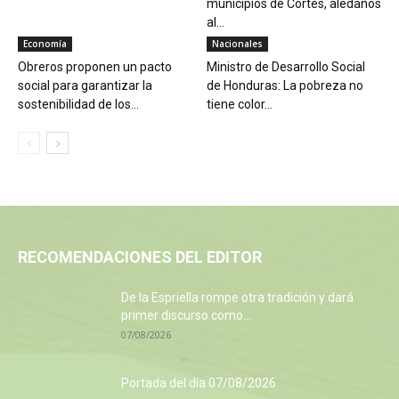
municipios de Cortés, aledaños
al...
Economía
Nacionales
Obreros proponen un pacto
Ministro de Desarrollo Social
social para garantizar la
de Honduras: La pobreza no
sostenibilidad de los...
tiene color...
RECOMENDACIONES DEL EDITOR
De la Espriella rompe otra tradición y dará
primer discurso como...
07/08/2026
Portada del día 07/08/2026