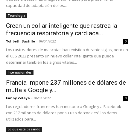
capacidad de adaptación de los...
Tecnología
Crean un collar inteligente que rastrea la
frecuencia respiratoria y cardiaca...
Yolibeth Bustillo
-
06/01/2022
0
Los rastreadores de mascotas han existido durante siglos, pero en
el CES 2022 presentó un nuevo collar inteligente que puede
determinar también los signos vitales...
Internacionales
Francia impone 237 millones de dólares de
multa a Google y...
Fanny Zelaya
-
06/01/2022
0
Los reguladores franceses han multado a Google y a Facebook
con 237 millones de dólares por su uso de ‘cookies’, los datos
utilizados para...
Lo que está pasando